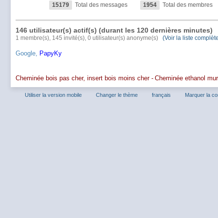
15179
Total des messages
1954
Total des membres
146 utilisateur(s) actif(s) (durant les 120 dernières minutes)
1 membre(s), 145 invité(s), 0 utilisateur(s) anonyme(s)
(Voir la liste complèt
Google,
PapyKy
Cheminée bois pas cher, insert bois moins cher -
Cheminée ethanol mu
Utiliser la version mobile
Changer le thème
français
Marquer la c