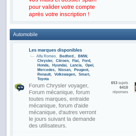
pour valider votre compte
après votre inscription !
Automobile
Les marques disponibles
Alfa Romeo
,
Bedford
,
BMW
,
Chrysler
,
Citroen
,
Fiat
,
Ford
,
Honda
,
Hyundai
,
Lancia
,
Opel
,
Mercedes
,
Nissan
,
Peugeot
,
Renault
,
Volkswagen
,
Smart
,
Toyota
653
sujets
Forum Chrysler voyager,
6410
Forum mécanique, forum
réponses
toutes marques, entraide
mécanique, forum d'aide
mécanique, d'autres verront
le jours suivant la demande
des utilisateurs.