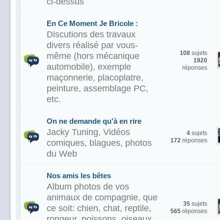
ci-dessus
En Ce Moment Je Bricole :
Discutions des travaux
divers réalisé par vous-
108
sujets
même (hors mécanique
1920
automobile), exemple
réponses
maçonnerie, placoplatre,
peinture, assemblage PC,
etc.
On ne demande qu'à en rire
Jacky Tuning, Vidéos
4
sujets
172
réponses
comiques, blagues, photos
du Web
Nos amis les bêtes
Album photos de vos
animaux de compagnie, que
35
sujets
ce soit: chien, chat, reptile,
565
réponses
rongeur, poissons, oiseaux,