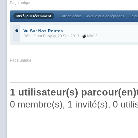
Page unique
Mis à jour récemment
Date de début
Avec le plus de réponses
Le pl
Vu Sur Nos Routes.
Débuté par
PapyKy
, 29 Sep 2013
Mini 2.
Page unique
1 utilisateur(s) parcour(en
0 membre(s), 1 invité(s), 0 uti