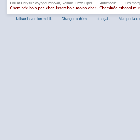
Forum Chrysler voyager minivan, Renault, Bmw, Opel
→
Automobile
→
Les marq
Cheminée bois pas cher, insert bois moins cher -
Cheminée ethanol mu
Utiliser la version mobile
Changer le thème
français
Marquer la c