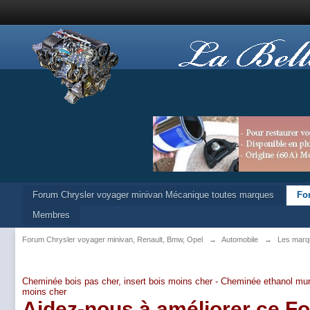
Forum Chrysler voyager minivan Mécanique toutes marques
Fo
Membres
Forum Chrysler voyager minivan, Renault, Bmw, Opel
→
Automobile
→
Les marq
Cheminée bois pas cher, insert bois moins cher -
Cheminée ethanol mur
moins cher
Aidez-nous à améliorer ce F