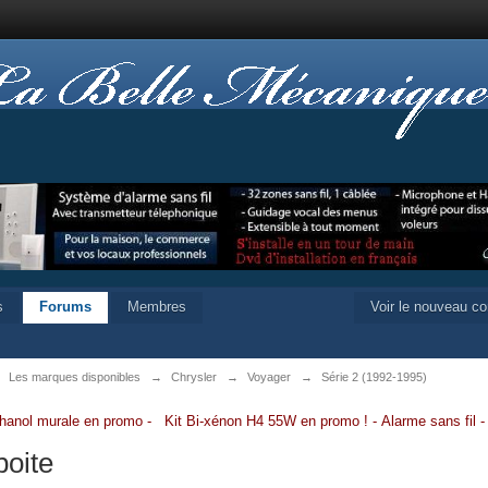
s
Forums
Membres
Voir le nouveau c
→
Les marques disponibles
→
Chrysler
→
Voyager
→
Série 2 (1992-1995)
hanol murale en promo
-
Kit Bi-xénon H4 55W en promo
!
-
Alarme sans fil
boite