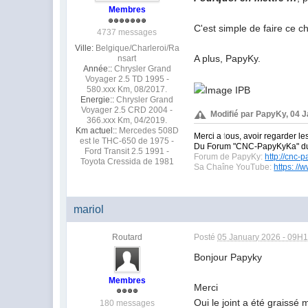
Membres
C'est simple de faire ce
4737 messages
Ville:
Belgique/Charleroi/Ra
A plus, PapyKy.
nsart
Année::
Chrysler Grand
Voyager 2.5 TD 1995 -
580.xxx Km, 08/2017.
Energie::
Chrysler Grand
Voyager 2.5 CRD 2004 -
Modifié par PapyKy, 04 
366.xxx Km, 04/2019.
Km actuel::
Mercedes 508D
Merci a
t
ous, avoir regarder le
est le THC-650 de 1975 -
Du Forum "CNC-PapyKyKa" 
Ford Transit 2.5 1991 -
Forum de PapyKy:
http://cnc-
Toyota Cressida de 1981
Sa Chaîne YouTube:
https: /
mariol
Routard
Posté
05 January 2026 - 09H
Bonjour Papyky
Membres
Merci
Oui le joint a été graissé
180 messages