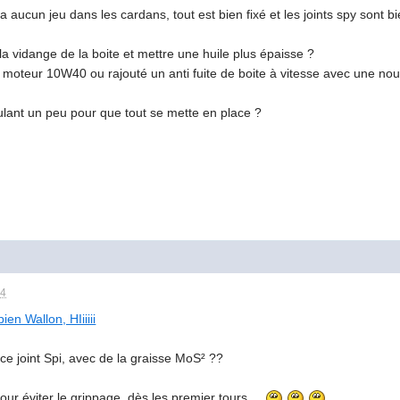
 aucun jeu dans les cardans, tout est bien fixé et les joints spy sont bi
 la vidange de la boite et mettre une huile plus épaisse ?
le moteur 10W40 ou rajouté un anti fuite de boite à vitesse avec une nou
oulant un peu pour que tout se mette en place ?
14
ien Wallon, HIiiiii
 ce joint Spi, avec de la graisse MoS² ??
pour éviter le grippage, dès les premier tours....