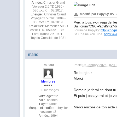
Année::
Chrysler Grand
Voyager 2.5 TD 1995 -
580.xxx Km, 08/2017.
Modifié par PapyKy, 05 
Energie::
Chrysler Grand
Voyager 2.5 CRD 2004 -
366.xxx Km, 04/2019.
Merci a
t
ous, avoir regarder le
Km actuel::
Mercedes 508D
Du Forum "CNC-PapyKyKa" 
est le THC-650 de 1975 -
Forum de PapyKy:
http://cnc-
Ford Transit 2.5 1991 -
Sa Chaîne YouTube:
https: /
Toyota Cressida de 1981
mariol
Routard
Posté
05 January 2026 - 02H
Re bonjour
Merci
Membres
Demain je ferai ce dont tu
180 messages
Et puis j essayerai et je ve
Votre age::
52
Ville:
antibes
Pays::
france
Merci encore de ton aide
Marque et modèle::
chrysler
voyager s2
Année::
1994