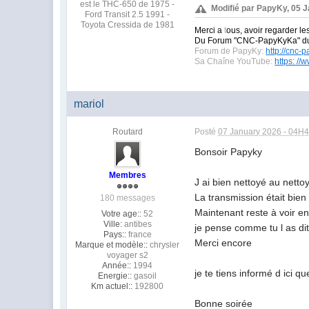
est le THC-650 de 1975 -
Modifié par PapyKy, 05 
Ford Transit 2.5 1991 -
Toyota Cressida de 1981
Merci a
t
ous, avoir regarder le
Du Forum "CNC-PapyKyKa" 
Forum de PapyKy:
http://cnc-
Sa Chaîne YouTube:
https: /
mariol
Routard
Posté
07 January 2026 - 04H
Bonsoir Papyky
Membres
J ai bien nettoyé au nettoy
La transmission était bien 
180 messages
Maintenant reste à voir en
Votre age::
52
Ville:
antibes
je pense comme tu l as dit
Pays::
france
Merci encore
Marque et modèle::
chrysler
voyager s2
Année::
1994
je te tiens informé d ici 
Energie::
gasoil
Km actuel::
192800
Bonne soirée