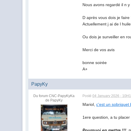
Nous avons regardé il n y a
D après vous dois je faire
Actuellement j ai de l hui
Ou dois je surveiller en r
Merci de vos avis
bonne soirée
A+
PapyKy
Du forum CNC-PapyKyKa
Posté
04 January 2026 - 10H
de PapyKy
Mariol,
c'est un sobriquet b
1ere question, a tu placer
Pourquoi en mettre !!!
, 