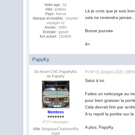
Votre age::
52
Ville:
antibes
Là je crois que je suis b
Pays::
france
cela ne reviendra jamais , e
Marque et modèle::
chrysler
voyager s2
Année::
1994
Bonne journée
Energie::
gasoil
Km actuel::
192800
A+
PapyKy
Du forum CNC-PapyKyKa
Posté
05 January 2026 - 09H
de PapyKy
Salut à toi.
Faites un nettoyage au net
pour bien graisser la porté
Cela devrait finir par arrêt
Membres
A tu repoli la portée sur l
4737 messages
A plus, PapyKy.
Ville:
Belgique/Charleroi/Ra
nsart