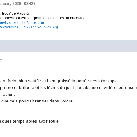
January 2026 - 03H27.
s 'trucs' de PapyKy.
du
"BricAuBoisAuFer" pour les amateurs du bricolage.
papykyka.xooit.be/index.php
/www.youtube .... VxZacgRq1MvHS7g
41
ant frein, bien soufflé et bien graissé la portée des joints spie
propre et brillante et les lèvres du joint pas abimée ni vrillée heureusem
 roulant
 que cela pourrait rentrer dans l ordre
quelques temps après avoir roulé