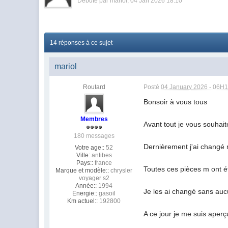
Débuté par
mariol
, 04 Jan 2026 18:10
14 réponses à ce sujet
mariol
Routard
Posté
04 January 2026 - 06H
Bonsoir à vous tous
Membres
Avant tout je vous souhai
180 messages
Dernièrement j'ai changé 
Votre age::
52
Ville:
antibes
Pays::
france
Toutes ces pièces m ont 
Marque et modèle::
chrysler
voyager s2
Année::
1994
Je les ai changé sans auc
Energie::
gasoil
Km actuel::
192800
A ce jour je me suis aperçu