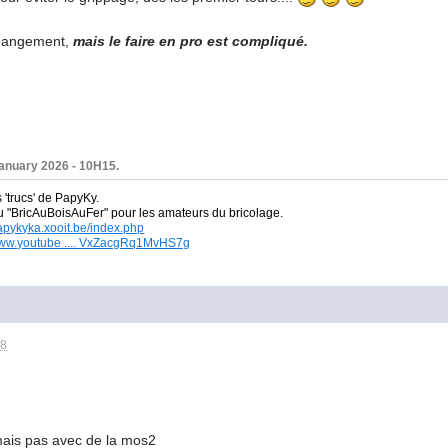
 changement,
mais le faire en pro est compliqué.
January 2026 - 10H15.
s 'trucs' de PapyKy.
du
"BricAuBoisAuFer" pour les amateurs du bricolage.
papykyka.xooit.be/index.php
/www.youtube .... VxZacgRq1MvHS7g
18
 mais pas avec de la mos2