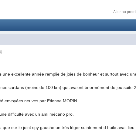
Aller au prem
10
te une excellente année remplie de joies de bonheur et surtout avec un
mes cardans (moins de 100 km) qui avaient énormément de jeu suite 2 so
été envoyées neuves par Etienne MORIN
une difficulté avec un ami mécano pro.
 que sur le joint spy gauche un très léger suintement d huile avait lieu à