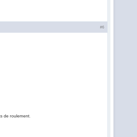
#6
its de roulement.