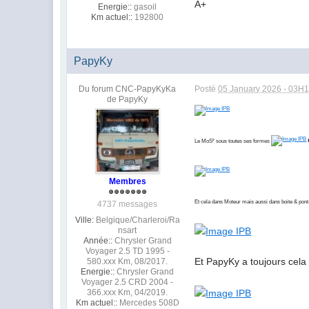
A+
Energie::
gasoil
Km actuel::
192800
PapyKy
Du forum CNC-PapyKyKa
Posté
05 January 2026 - 03H
de PapyKy
Le MoS² sous toutes ses formes
Membres
Et cela dans Moteur mais aussi dans boite & pont.
4737 messages
Ville:
Belgique/Charleroi/Ra
nsart
Année::
Chrysler Grand
Voyager 2.5 TD 1995 -
Et PapyKy a toujours cela
580.xxx Km, 08/2017.
Energie::
Chrysler Grand
Voyager 2.5 CRD 2004 -
366.xxx Km, 04/2019.
Km actuel::
Mercedes 508D