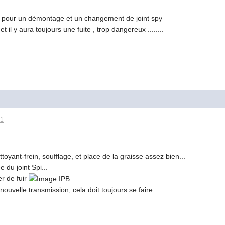
on pour un démontage et un changement de joint spy
t il y aura toujours une fuite , trop dangereux ........
41
toyant-frein, soufflage, et place de la graisse assez bien...
e du joint Spi...
er de fuir
a nouvelle transmission, cela doit toujours se faire.