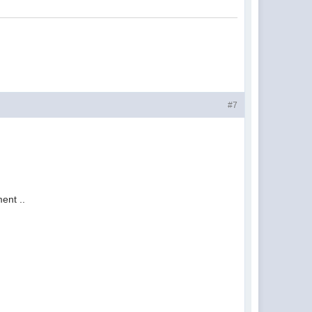
#7
ent ..