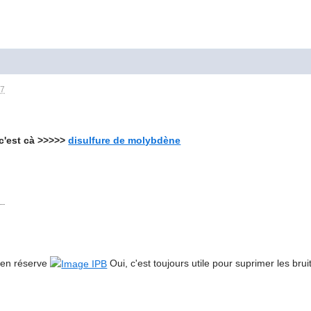
17
c'est cà >>>>>
disulfure de molybdène
...
 en réserve
Oui, c'est toujours utile pour suprimer les bru