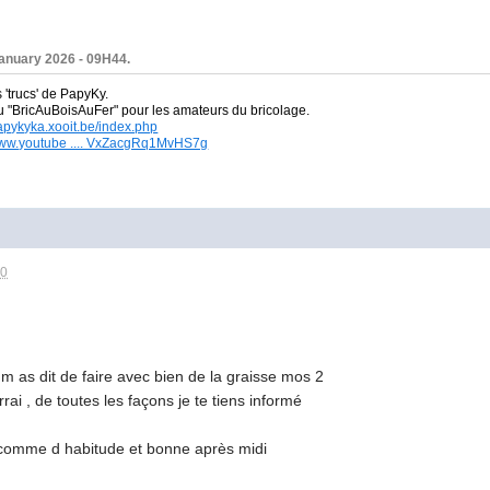
January 2026 - 09H44.
s 'trucs' de PapyKy.
du
"BricAuBoisAuFer" pour les amateurs du bricolage.
papykyka.xooit.be/index.php
/www.youtube .... VxZacgRq1MvHS7g
10
 m as dit de faire avec bien de la graisse mos 2
rrai , de toutes les façons je te tiens informé
 comme d habitude et bonne après midi