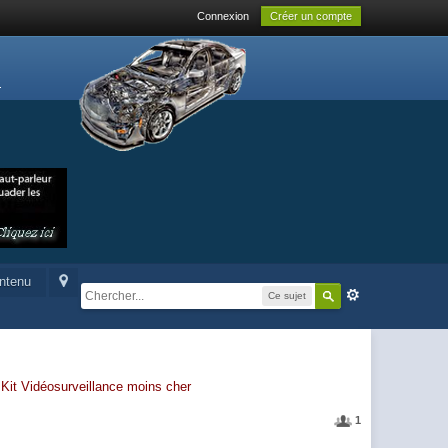
Connexion
Créer un compte
ontenu
Ce sujet
-
Kit Vidéosurveillance moins cher
1