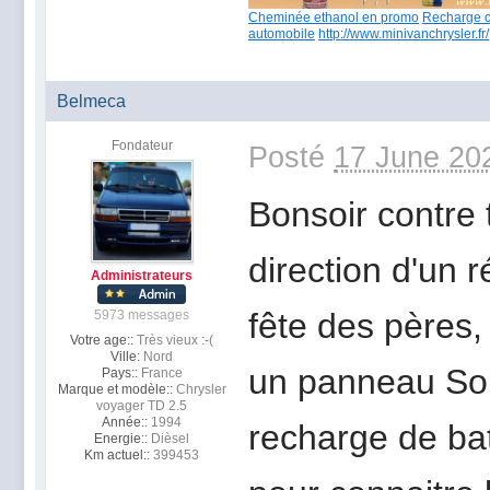
Cheminée ethanol en promo
Recharge c
automobile
http://www.minivanchrysler.fr/
Belmeca
Fondateur
Posté
17 June 20
Bonsoir contre t
direction d'un r
Administrateurs
fête des pères, 
5973 messages
Votre age::
Très vieux :-(
Ville:
Nord
un panneau So
Pays::
France
Marque et modèle::
Chrysler
voyager TD 2.5
Année::
1994
recharge de bat
Energie::
Dièsel
Km actuel::
399453