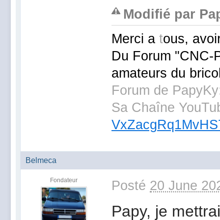
Modifié par Pa
Merci a
t
ous, avoi
Du Forum "CNC-
amateurs du brico
Forum de PapyKy
Sa Chaîne YouTu
VxZacgRq1MvHS
Belmeca
Fondateur
Posté
20 June 20
Papy, je mettrai