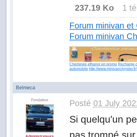
237.19 Ko
1 t
Forum minivan et 
Forum minivan Ch
Cheminée ethanol en promo
Recharge c
automobile
http://www.minivanchrysler.fr/
Belmeca
Fondateur
Posté
01 July 202
Si quelqu'un p
pas trompé sur
Administrateurs