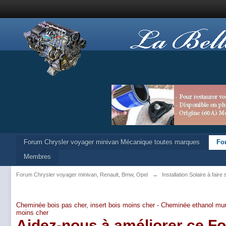
Forum Chrysler voyager minivan Mécanique toutes marques
Fo
Membres
Forum Chrysler voyager minivan, Renault, Bmw, Opel
→
Installation Solaire à fair
Cheminée bois pas cher, insert bois moins cher -
Cheminée ethanol mur
moins cher
Aidez-nous à améliorer ce F