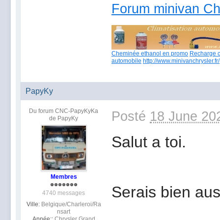
Forum minivan Ch
Cheminée ethanol en promo
Recharge c
automobile
http://www.minivanchrysler.fr/
PapyKy
Du forum CNC-PapyKyKa
Posté
18 June 20
de PapyKy
Salut a toi.
Membres
Serais bien aus
4740 messages
Ville:
Belgique/Charleroi/Ra
nsart
Année::
Chrysler Grand