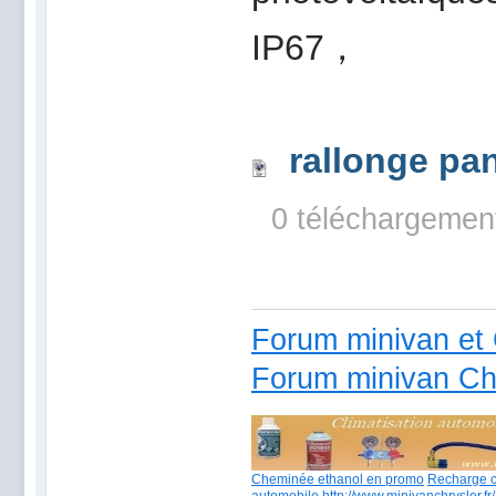
IP67，
rallonge pa
0 téléchargemen
Forum minivan et 
Forum minivan Ch
Cheminée ethanol en promo
Recharge c
automobile
http://www.minivanchrysler.fr/