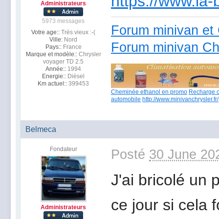
https://www.la-
Administrateurs
5973 messages
Forum minivan et 
Votre age::
Très vieux :-(
Ville:
Nord
Forum minivan Ch
Pays::
France
Marque et modèle::
Chrysler
voyager TD 2.5
Année::
1994
Energie::
Dièsel
Km actuel::
399453
Cheminée ethanol en promo
Recharge c
automobile
http://www.minivanchrysler.fr/
Belmeca
Fondateur
Posté
30 June 20
J'ai bricolé un
ce jour si cela 
Administrateurs