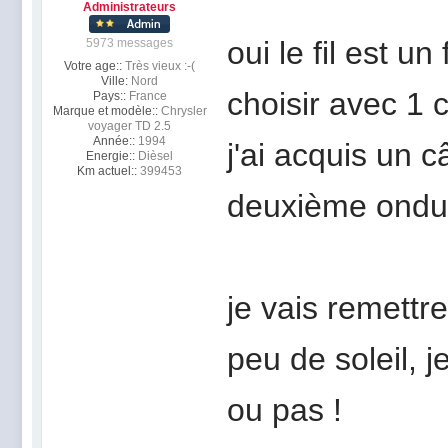
Administrateurs
oui le fil est un
5973 messages
Votre age::
Très vieux :-(
Ville:
Nord
choisir avec 1 
Pays::
France
Marque et modèle::
Chrysler
voyager TD 2.5
Année::
1994
j'ai acquis un 
Energie::
Dièsel
Km actuel::
399453
deuxième ondul
je vais remettre
peu de soleil, j
ou pas !