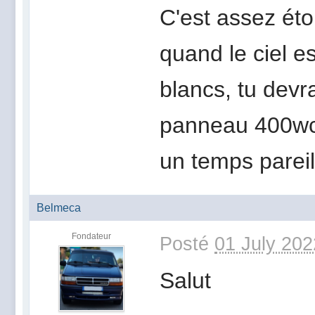
C'est assez éto
quand le ciel e
blancs, tu devr
panneau 400wc. 
un temps parei
Belmeca
Fondateur
Posté
01 July 202
Salut