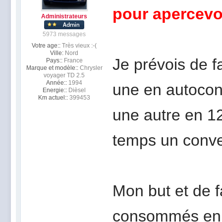
pour apercevoi
Administrateurs
5973 messages
Votre age::
Très vieux :-(
Ville:
Nord
Je prévois de fa
Pays::
France
Marque et modèle::
Chrysler
voyager TD 2.5
Année::
1994
une en autocon
Energie::
Dièsel
Km actuel::
399453
une autre en 1
temps un conve
Mon but et de 
consommés en 