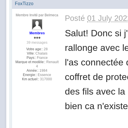
FoxTizzo
Membre Invité par Belmeca
Posté
01 July 202
Salut! Donc si j
Membres
39 messages
rallonge avec l
Votre age::
28
Ville:
Chalais
Pays::
France
l'as connectée 
Marque et modèle::
Renault
4
Année::
1984
coffret de prot
Energie::
Essence
Km actuel::
317000
des fils avec la
bien ca n'exist