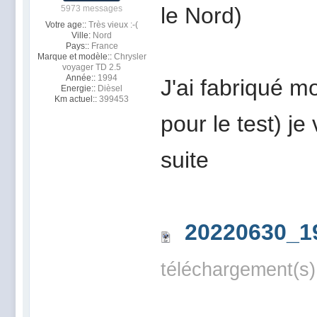
le Nord)
5973 messages
Votre age::
Très vieux :-(
Ville:
Nord
Pays::
France
Marque et modèle::
Chrysler
voyager TD 2.5
Année::
1994
J'ai fabriqué mo
Energie::
Dièsel
Km actuel::
399453
pour le test) je
suite
20220630_1
téléchargement(s)