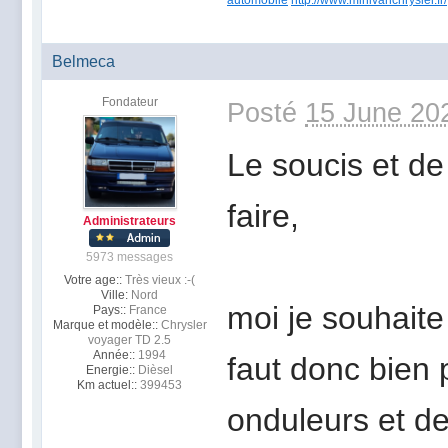
Belmeca
Fondateur
Posté
15 June 20
Le soucis et de
faire,
Administrateurs
5973 messages
Votre age::
Très vieux :-(
Ville:
Nord
moi je souhaite
Pays::
France
Marque et modèle::
Chrysler
voyager TD 2.5
Année::
1994
faut donc bien p
Energie::
Dièsel
Km actuel::
399453
onduleurs et d