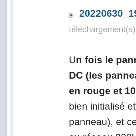
20220630_1
téléchargement(s)
U
n fois le pa
DC (les pannea
en rouge et 10
bien initialisé 
panneau), et ce