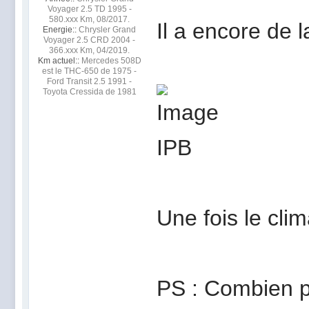
Voyager 2.5 TD 1995 -
580.xxx Km, 08/2017.
Il a encore de l
Energie::
Chrysler Grand
Voyager 2.5 CRD 2004 -
366.xxx Km, 04/2019.
Km actuel::
Mercedes 508D
est le THC-650 de 1975 -
Ford Transit 2.5 1991 -
Toyota Cressida de 1981
Une fois le cli
PS : Combien p