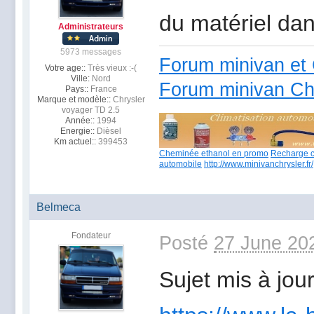
du matériel dan
Administrateurs
5973 messages
Forum minivan et 
Votre age::
Très vieux :-(
Ville:
Nord
Forum minivan Ch
Pays::
France
Marque et modèle::
Chrysler
voyager TD 2.5
Année::
1994
Energie::
Dièsel
Km actuel::
399453
Cheminée ethanol en promo
Recharge c
automobile
http://www.minivanchrysler.fr/
Belmeca
Fondateur
Posté
27 June 20
Sujet mis à jour