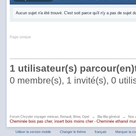
Aucun sujet n'a été trouvé. C'est soit parce qu'il n'y a pas de sujet 
Page unique
1 utilisateur(s) parcour(en
0 membre(s), 1 invité(s), 0 uti
Forum Chrysler voyager minivan, Renault, Bmw, Opel
→
Bla-Bla général
→
Nos a
Cheminée bois pas cher, insert bois moins cher -
Cheminée ethanol mu
Utiliser la version mobile
Changer le thème
français
Marquer la c