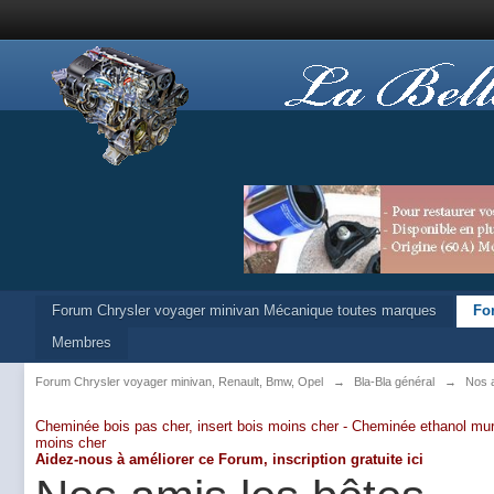
Forum Chrysler voyager minivan Mécanique toutes marques
Fo
Membres
Forum Chrysler voyager minivan, Renault, Bmw, Opel
→
Bla-Bla général
→
Nos a
Cheminée bois pas cher, insert bois moins cher -
Cheminée ethanol mur
moins cher
Aidez-nous à améliorer ce Forum,
inscription gratuite ici