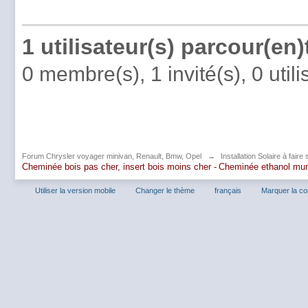
1 utilisateur(s) parcour(en
0 membre(s), 1 invité(s), 0 uti
Forum Chrysler voyager minivan, Renault, Bmw, Opel
→
Installation Solaire à fair
Cheminée bois pas cher, insert bois moins cher -
Cheminée ethanol mu
Utiliser la version mobile
Changer le thème
français
Marquer la c