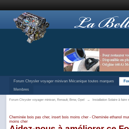
Forum Chrysler voyager minivan Mécanique toutes marques
Fo
Membres
Forum Chrysler voyager minivan, Renault, Bmw, Opel
→
Installation Solaire à fair
Cheminée bois pas cher, insert bois moins cher -
Cheminée ethanol mur
moins cher
Aidez-nous à améliorer ce F