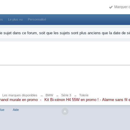
Marquer c
ses
Le plus vu
Personnalisé
 de sujet dans ce forum, soit que les sujets sont plus anciens que la date de s
→
Les marques disponibles
→
BMW
→
Série 3
→
Tolerie
hanol murale en promo
-
Kit Bi-xénon H4 55W en promo
!
-
Alarme sans fil
lue
Aide