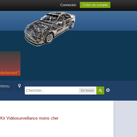
Connexion
Créer un compte
ontenu
Ce forum
-
Kit Vidéosurveillance moins cher