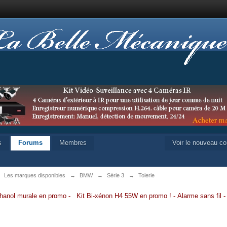
s
Forums
Membres
Voir le nouveau c
→
Les marques disponibles
→
BMW
→
Série 3
→
Tolerie
hanol murale en promo
-
Kit Bi-xénon H4 55W en promo
!
-
Alarme sans fil