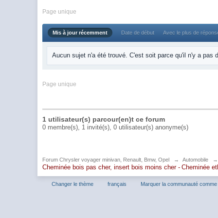
Page unique
Mis à jour récemment
Date de début
Avec le plus de répon
Aucun sujet n'a été trouvé. C'est soit parce qu'il n'y a pas
Page unique
1 utilisateur(s) parcour(en)t ce forum
0 membre(s), 1 invité(s), 0 utilisateur(s) anonyme(s)
Forum Chrysler voyager minivan, Renault, Bmw, Opel
→
Automobile
Cheminée bois pas cher, insert bois moins cher -
Cheminée et
Changer le thème
français
Marquer la communauté comme 