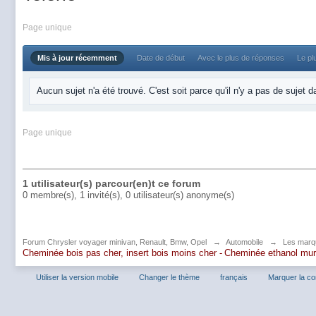
Page unique
Mis à jour récemment
Date de début
Avec le plus de réponses
Le pl
Aucun sujet n'a été trouvé. C'est soit parce qu'il n'y a pas de sujet 
Page unique
1 utilisateur(s) parcour(en)t ce forum
0 membre(s), 1 invité(s), 0 utilisateur(s) anonyme(s)
Forum Chrysler voyager minivan, Renault, Bmw, Opel
→
Automobile
→
Les marq
Cheminée bois pas cher, insert bois moins cher -
Cheminée ethanol mu
Utiliser la version mobile
Changer le thème
français
Marquer la c