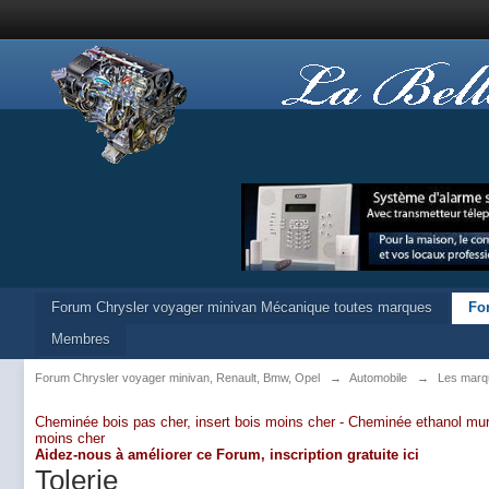
Forum Chrysler voyager minivan Mécanique toutes marques
Fo
Membres
Forum Chrysler voyager minivan, Renault, Bmw, Opel
→
Automobile
→
Les marq
Cheminée bois pas cher, insert bois moins cher -
Cheminée ethanol mur
moins cher
Aidez-nous à améliorer ce Forum,
inscription gratuite ici
Tolerie