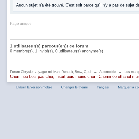
Aucun sujet n'a été trouvé. C'est soit parce qu'il n'y a pas de sujet 
Page unique
1 utilisateur(s) parcour(en)t ce forum
0 membre(s), 1 invité(s), 0 utilisateur(s) anonyme(s)
Forum Chrysler voyager minivan, Renault, Bmw, Opel
→
Automobile
→
Les marq
Cheminée bois pas cher, insert bois moins cher -
Cheminée ethanol mu
Utiliser la version mobile
Changer le thème
français
Marquer la c