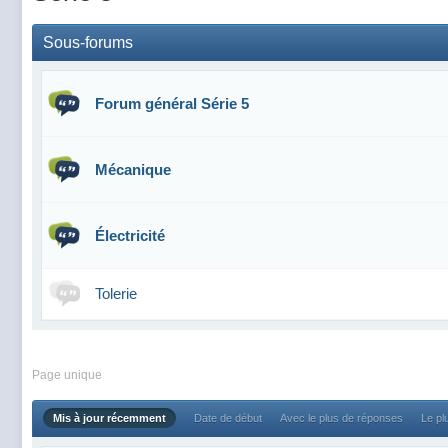
Sous-forums
Forum général Série 5
Mécanique
Électricité
Tolerie
Page unique
Mis à jour récemment
Date de début
Avec le plus de réponses
Le pl