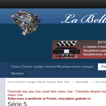
Forum Chrysler voyager minivan Mécanique toutes marques
Fo
Membres
Forum Chrysler voyager minivan, Renault, Bmw, Opel
→
Automobile
→
Les marq
Cheminée bois pas cher, insert bois moins cher -
Cheminée ethanol mur
moins cher
Aidez-nous à améliorer ce Forum,
inscription gratuite ici
Série 5