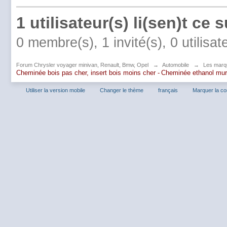
1 utilisateur(s) li(sen)t ce s
0 membre(s), 1 invité(s), 0 utilisa
Forum Chrysler voyager minivan, Renault, Bmw, Opel
→
Automobile
→
Les marq
Cheminée bois pas cher, insert bois moins cher -
Cheminée ethanol mu
Utiliser la version mobile
Changer le thème
français
Marquer la c