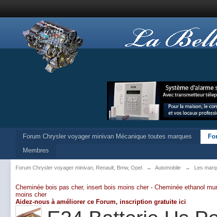
Forum Chrysler voyager minivan Mécanique toutes marques
Fo
Membres
Forum Chrysler voyager minivan, Renault, Bmw, Opel
→
Automobile
→
Les marq
Cheminée bois pas cher, insert bois moins cher -
Cheminée ethanol mur
moins cher
Aidez-nous à améliorer ce Forum,
inscription gratuite ici