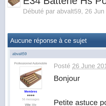
E34 Batterie Hs P
Débuté par
abvalt59
, 26 Jun
Aucune réponse à ce sujet
abvalt59
Professionnel Automobile
Posté
26 June 20
Bonjour
Membres
56 messages
Petite astuce p
Ville:
lille