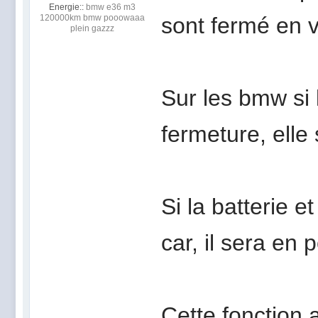
Energie::
bmw e36 m3
120000km bmw pooowaaa
sont fermé en v
plein gazzz
Sur les bmw si 
fermeture, elle 
Si la batterie e
car, il sera en 
Cette fonction 