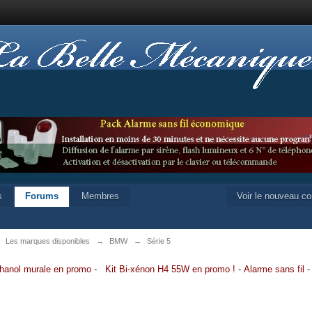
s
Forums
Membres
Voir le nouveau c
→
Les marques disponibles
→
BMW
→
Série 5
hanol murale en promo
-
Kit Bi-xénon H4 55W en promo
!
-
Alarme sans fil