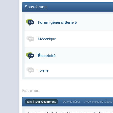
Sous-forums
Forum général Série 5
Mécanique
Électricité
Tolerie
Page unique
Mis à jour récemment
Date de début
Avec le plus de répon