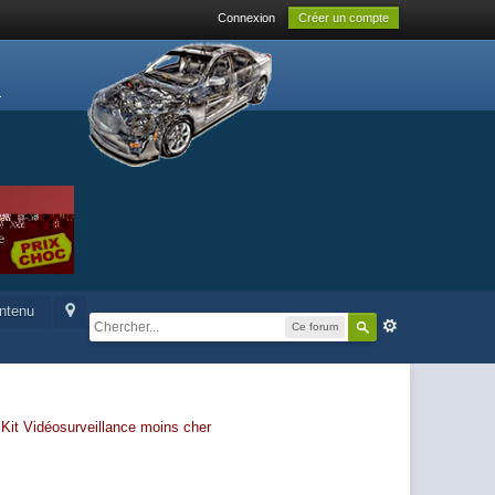
Connexion
Créer un compte
ontenu
Ce forum
-
Kit Vidéosurveillance moins cher