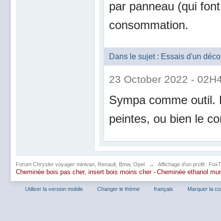
par panneau (qui font
consommation.
Dans le sujet : Essais d'un dé
23 October 2022 - 02H
Sympa comme outil. Es
peintes, ou bien le co
Forum Chrysler voyager minivan, Renault, Bmw, Opel
→
Affichage d'un profil : Fox
Cheminée bois pas cher, insert bois moins cher -
Cheminée ethanol mu
Utiliser la version mobile
Changer le thème
français
Marquer la c