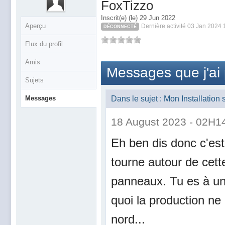
FoxTizzo
Inscrit(e) (le) 29 Jun 2022
Aperçu
Dernière activité 03 Jan 2024 
DÉCONNECTÉ
Flux du profil
Amis
Messages que j'ai
Sujets
Messages
Dans le sujet : Mon Installatio
18 August 2023 - 02H1
Eh ben dis donc c'est
tourne autour de cet
panneaux. Tu es à un
quoi la production ne
nord...