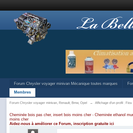
Forum Chrysler voyager minivan Mécanique toutes marques
Fo
Membres
Forum Chrysler voyager minivan, Renault, Bmw, Opel
→
Affichage d'un profil : Fiou
Cheminée bois pas cher, insert bois moins cher -
Cheminée ethanol mur
moins cher
Aidez-nous à améliorer ce Forum,
inscription gratuite ici