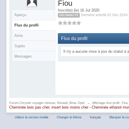
Fiou
Inscrit(e) (le) 16 Jul 2020
Aperçu
Dernière activité 02 Dec 2024
DÉCONNECTÉ
Flux du profil
Amis
Flux du profil
Sujets
Il n'y a aucune mise à jour du statut à a
Messages
Forum Chrysler voyager minivan, Renault, Bmw, Opel
→
Affichage d'un profil : Fiou
Cheminée bois pas cher, insert bois moins cher -
Cheminée ethanol mu
Utiliser la version mobile
Changer le thème
français
Marquer la c