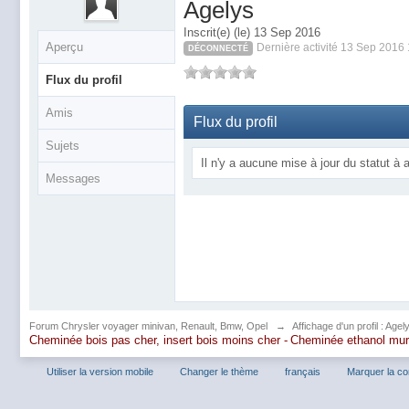
Agelys
Inscrit(e) (le) 13 Sep 2016
Aperçu
Dernière activité 13 Sep 2016
DÉCONNECTÉ
Flux du profil
Amis
Flux du profil
Sujets
Il n'y a aucune mise à jour du statut à a
Messages
Forum Chrysler voyager minivan, Renault, Bmw, Opel
→
Affichage d'un profil : Agel
Cheminée bois pas cher, insert bois moins cher -
Cheminée ethanol mu
Utiliser la version mobile
Changer le thème
français
Marquer la c