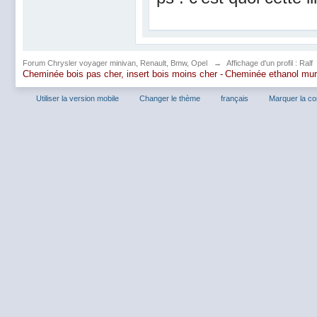
Forum Chrysler voyager minivan, Renault, Bmw, Opel
→
Affichage d'un profil : Ralf
Cheminée bois pas cher, insert bois moins cher -
Cheminée ethanol mu
Utiliser la version mobile
Changer le thème
français
Marquer la c