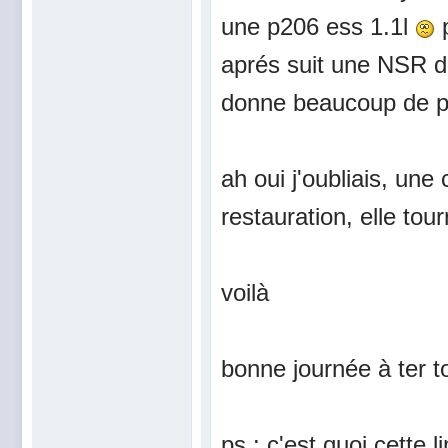
une p206 ess 1.1l
p
aprés suit une NSR de
donne beaucoup de pl
ah oui j'oubliais, une
restauration, elle tou
voilà
bonne journée à ter t
ps : c'est quoi cette l