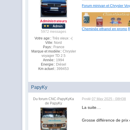
Forum minivan et Chrysler Vo
Administrateurs
Cheminée ethanol en promo
R
5972 messages
Votre age::
Très vieux :-(
Ville:
Nord
Pays::
France
Marque et modèle::
Chrysler
voyager TD 2.5
Année::
1994
Energie::
Dièsel
Km actuel::
399453
PapyKy
Du forum CNC-PapyKyKa
Posté
07 May 2025 - 08H38
de PapyKy
La suite....
Grosse différence de prix 