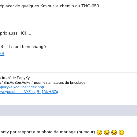
 déplacer de quelques Km sur le chemin du THC-650.
prix aussi, ICI....
... Ils ont bien changé.....
s 'trucs' de PapyKy.
du
"BricAuBoisAuFer" pour les amateurs du bricolage.
papykyka.xooit.be/index.php
/www.youtube .... VxZacgRq1MvHS7g
t Mamy par rapport a ta photo de mariage (humour)