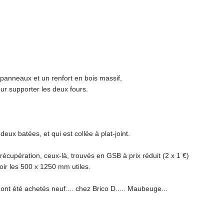
anneaux et un renfort en bois massif,
 supporter les deux fours.
 deux batées, et qui est collée à plat-joint.
écupération, ceux-là, trouvés en GSB à prix réduit (2 x 1 €)
oir les 500 x 1250 mm utiles.
nt été achetés neuf.... chez Brico D..... Maubeuge...