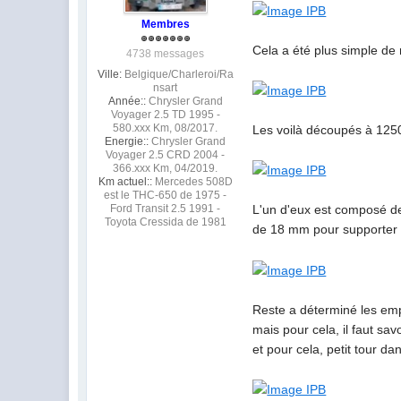
Membres
Cela a été plus simple d
4738 messages
Ville:
Belgique/Charleroi/Ra
nsart
Année::
Chrysler Grand
Voyager 2.5 TD 1995 -
580.xxx Km, 08/2017.
Les voilà découpés à 125
Energie::
Chrysler Grand
Voyager 2.5 CRD 2004 -
366.xxx Km, 04/2019.
Km actuel::
Mercedes 508D
est le THC-650 de 1975 -
L'un d'eux est composé de 
Ford Transit 2.5 1991 -
Toyota Cressida de 1981
de 18 mm pour supporter l
Reste a déterminé les em
mais pour cela, il faut sa
et pour cela, petit tour d