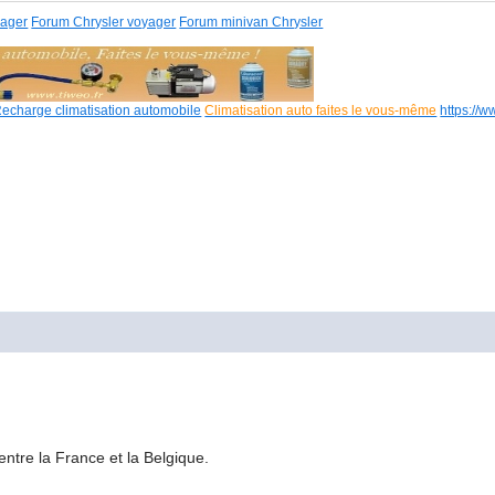
yager
Forum Chrysler voyager
Forum minivan Chrysler
echarge climatisation automobile
Climatisation auto faites le vous-même
https://w
entre la France et la Belgique.