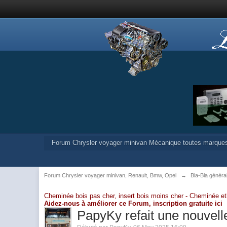
Forum Chrysler voyager minivan Mécanique toutes marque
Forum Chrysler voyager minivan, Renault, Bmw, Opel
→
Bla-Bla généra
Cheminée bois pas cher, insert bois moins cher -
Cheminée et
Aidez-nous à améliorer ce Forum,
inscription gratuite ici
PapyKy refait une nouvelle