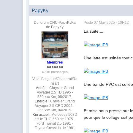
PapyKy
Du forum CNC-PapyKyKa
Posté
07 May 2025 - 10H12
de PapyKy
La suite....
Une latte est usinée tout
Membres
4738 messages
Ville:
Belgique/Charleroi/Ra
nsart
Une bande PVC est collée p
Année::
Chrysler Grand
Voyager 2.5 TD 1995 -
580.xxx Km, 08/2017.
Energie::
Chrysler Grand
Voyager 2.5 CRD 2004 -
366.xxx Km, 04/2019.
Et mise sous presse sur le
Km actuel::
Mercedes 508D
pour que le collage soit p
est le THC-650 de 1975 -
Ford Transit 2.5 1991 -
Toyota Cressida de 1981