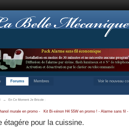
s
Forums
Membres
Voir le nouveau c
l
→
En Ce Moment Je Bricole :
hanol murale en promo
-
Kit Bi-xénon H4 55W en promo
!
-
Alarme sans fil
 étagére pour la cuissine.