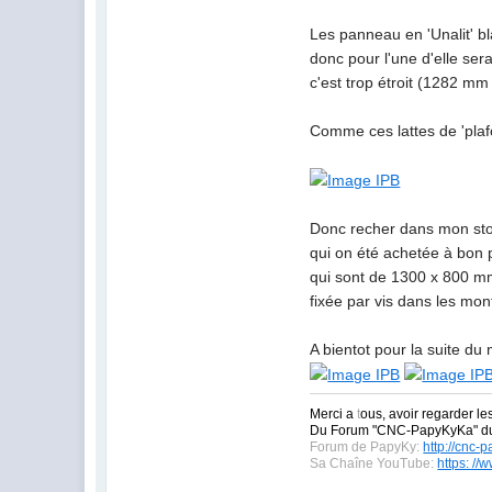
Les panneau en 'Unalit' b
donc pour l'une d'elle sera
c'est trop étroit (1282 mm 
Comme ces lattes de 'plaf
Donc recher dans mon stoc
qui on été achetée à bon 
qui sont de 1300 x 800 mm
fixée par vis dans les mont
A bientot pour la suite du
Merci a
t
ous, avoir regarder le
Du Forum "CNC-PapyKyKa" 
Forum de PapyKy:
http://cnc-
Sa Chaîne YouTube:
https: /