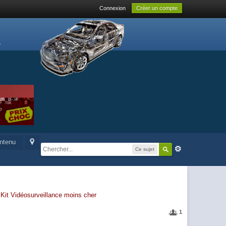
Connexion
Créer un compte
ontenu
Ce sujet
-
Kit Vidéosurveillance moins cher
1