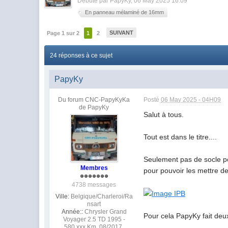
Débuté par
PapyKy
, 06 May 2025 16:09
En panneau mélaminé de 16mm
SUIVANT
Page 1 sur 2
1
2
24 réponses à ce sujet
PapyKy
Du forum CNC-PapyKyKa
Posté
06 May 2025 - 04H09
de PapyKy
Salut à tous.
Tout est dans le titre....
Seulement pas de socle po
Membres
pour pouvoir les mettre d
4738 messages
Ville:
Belgique/Charleroi/Ra
nsart
Année::
Chrysler Grand
Pour cela PapyKy fait deux
Voyager 2.5 TD 1995 -
580.xxx Km, 08/2017.