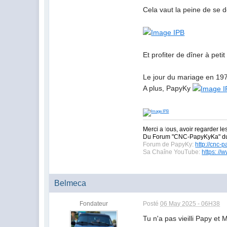
Cela vaut la peine de se
Et profiter de dîner à petit 
Le jour du mariage en 1978.
A plus, PapyKy
Merci a
t
ous, avoir regarder le
Du Forum "CNC-PapyKyKa" 
Forum de PapyKy:
http://cnc-
Sa Chaîne YouTube:
https: /
Belmeca
Fondateur
Posté
06 May 2025 - 06H38
Tu n'a pas vieilli Papy e