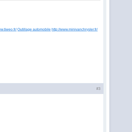
ww.tiweo.fr/
Outillage automobile
http://www.minivanchrysler.fr/
#3