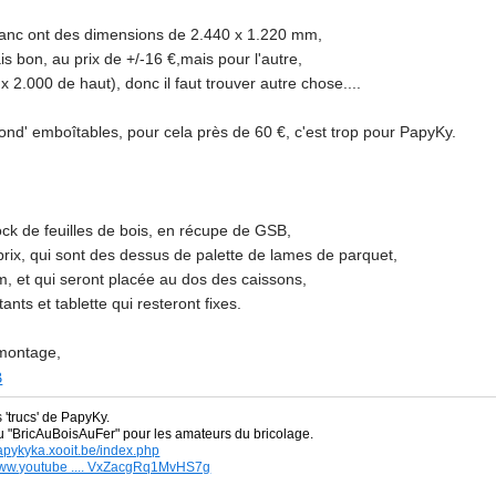
lanc ont des dimensions de 2.440 x 1.220 mm,
is bon, au prix de +/-16 €,mais pour l'autre,
x 2.000 de haut), donc il faut trouver autre chose....
ond' emboîtables, pour cela près de 60 €, c'est trop pour PapyKy.
k de feuilles de bois, en récupe de GSB,
prix, qui sont des dessus de palette de lames de parquet,
, et qui seront placée au dos des caissons,
ants et tablette qui resteront fixes.
 montage,
s 'trucs' de PapyKy.
du
"BricAuBoisAuFer" pour les amateurs du bricolage.
papykyka.xooit.be/index.php
/www.youtube .... VxZacgRq1MvHS7g