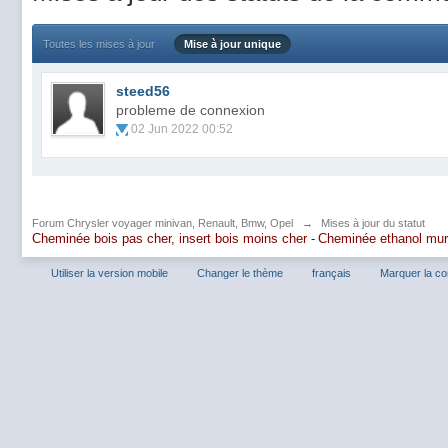
Toutes les mises à jour
Mise à jour unique
steed56
probleme de connexion
02 Jun 2022 00:52
Forum Chrysler voyager minivan, Renault, Bmw, Opel
→
Mises à jour du statut
Cheminée bois pas cher, insert bois moins cher -
Cheminée ethanol mu
Utiliser la version mobile
Changer le thème
français
Marquer la c