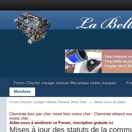
Forum Chrysler voyager minivan Mécanique toutes marques
Fo
Membres
Forum Chrysler voyager minivan, Renault, Bmw, Opel
→
Mises à jour du statut
Cheminée bois pas cher, insert bois moins cher -
Cheminée ethanol mur
moins cher
Aidez-nous à améliorer ce Forum,
inscription gratuite ici
Mises à jour des statuts de la comm