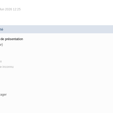
 Jun 2026 12:25
té
 de présentation
ur)
nu
re inconnu
yager