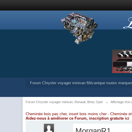
Forum Chrysler voyager minivan Mécanique toutes marque
Forum Chrysler voyager minivan, Renault, Bmw, Opel
→
Affichage d'un 
Cheminée bois pas cher, insert bois moins cher -
Cheminée et
Aidez-nous à améliorer ce Forum,
inscription gratuite ici
MorganR1