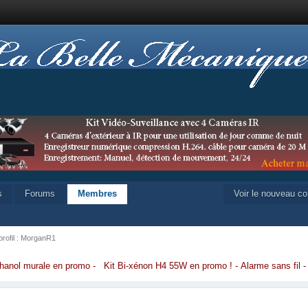
s
Forums
Membres
Voir le nouveau c
profil : MorganR1
hanol murale en promo
-
Kit Bi-xénon H4 55W en promo
!
-
Alarme sans fil