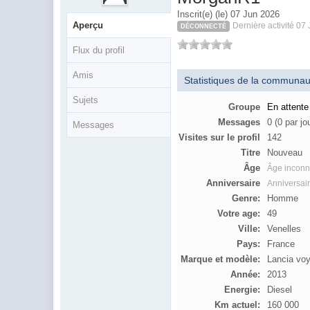
Inscrit(e) (le) 07 Jun 2026
Aperçu
Dernière activité 07
DÉCONNECTÉ
Flux du profil
Amis
Statistiques de la communau
Sujets
Groupe
En attente
Messages
0 (0 par jo
Messages
Visites sur le profil
142
Titre
Nouveau
Âge
Âge incon
Anniversaire
Anniversai
Genre:
Homme
Votre age:
49
Ville:
Venelles
Pays:
France
Marque et modèle:
Lancia vo
Année:
2013
Energie:
Diesel
Km actuel:
160 000