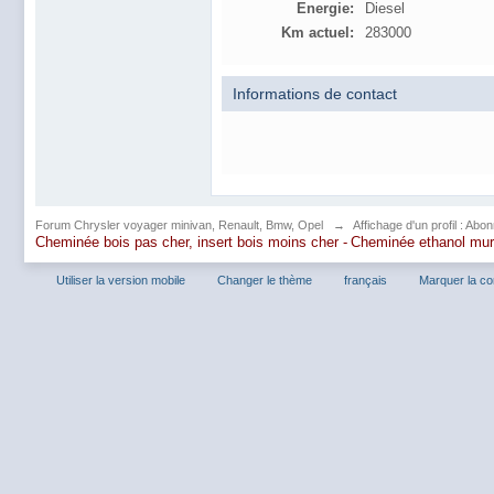
Energie:
Diesel
Km actuel:
283000
Informations de contact
Forum Chrysler voyager minivan, Renault, Bmw, Opel
→
Affichage d'un profil : Abo
Cheminée bois pas cher, insert bois moins cher -
Cheminée ethanol mu
Utiliser la version mobile
Changer le thème
français
Marquer la c