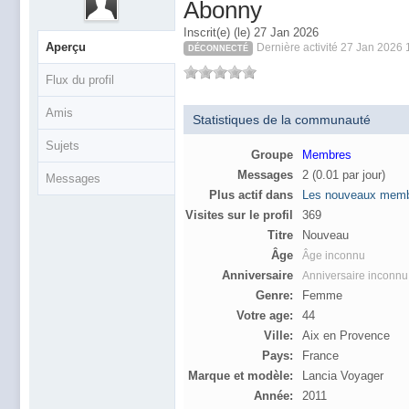
Abonny
Inscrit(e) (le) 27 Jan 2026
Aperçu
Dernière activité 27 Jan 2026 
DÉCONNECTÉ
Flux du profil
Amis
Statistiques de la communauté
Sujets
Groupe
Membres
Messages
2 (0.01 par jour)
Messages
Plus actif dans
Les nouveaux memb
Visites sur le profil
369
Titre
Nouveau
Âge
Âge inconnu
Anniversaire
Anniversaire inconnu
Genre:
Femme
Votre age:
44
Ville:
Aix en Provence
Pays:
France
Marque et modèle:
Lancia Voyager
Année:
2011