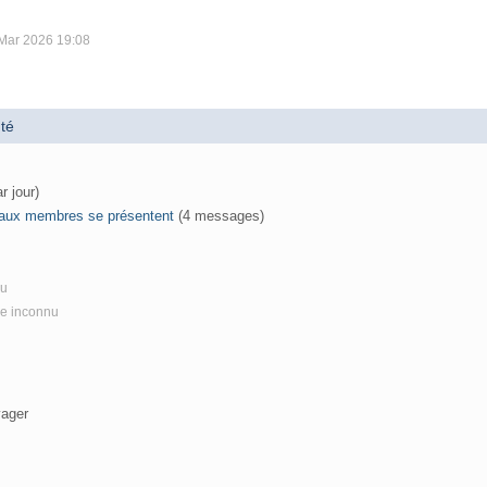
 Mar 2026 19:08
té
r jour)
aux membres se présentent
(4 messages)
nu
re inconnu
yager