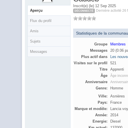
Inscrit(e) (le) 12 Sep 2025
Aperçu
Dernière activité 26
DÉCONNECTÉ
Flux du profil
Amis
Statistiques de la communau
Sujets
Groupe
Membres
Messages
20 (0.06 pa
Messages
Plus actif dans
Les nouve
Visites sur le profil
521
Titre
Apprenti
Âge
Âge incon
Anniversaire
Anniversai
Genre:
Homme
Ville:
Asnières
Pays:
France
Marque et modèle:
Lancia vo
Année:
2014
Energie:
Diesel
Km actuel:
137000