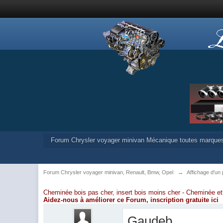
Forum Chrysler voyager minivan Mécanique toutes marque
Forum Chrysler voyager minivan, Renault, Bmw, Opel
→
Affichage d'un 
Cheminée bois pas cher, insert bois moins cher -
Cheminée et
Aidez-nous à améliorer ce Forum,
inscription gratuite ici
Gaudeb