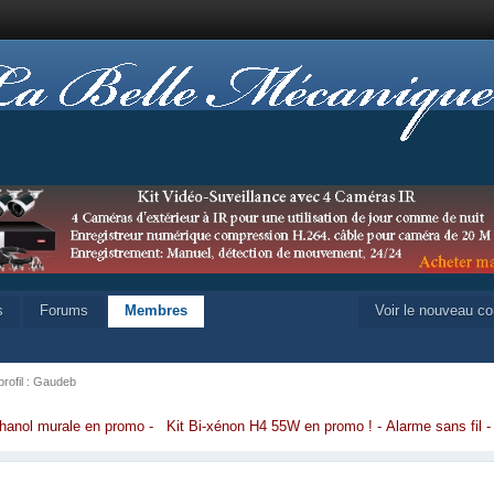
s
Forums
Membres
Voir le nouveau c
profil : Gaudeb
hanol murale en promo
-
Kit Bi-xénon H4 55W en promo
!
-
Alarme sans fil