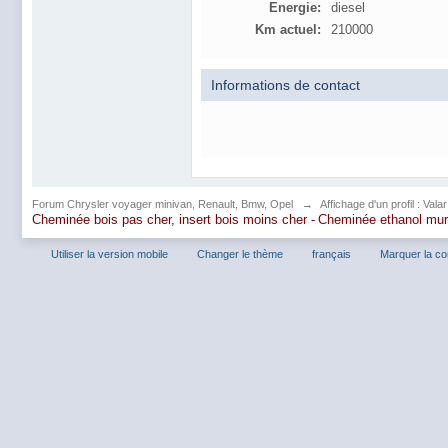
Energie:
diesel
Km actuel:
210000
Informations de contact
Forum Chrysler voyager minivan, Renault, Bmw, Opel
→
Affichage d'un profil : Valar
Cheminée bois pas cher, insert bois moins cher -
Cheminée ethanol mu
Utiliser la version mobile
Changer le thème
français
Marquer la c