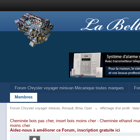
Forum Chrysler voyager minivan Mécanique toutes marques
Fo
Membres
Forum Chrysler voyager minivan, Renault, Bmw, Opel
→
Affichage d'un profil : Valar
Cheminée bois pas cher, insert bois moins cher -
Cheminée ethanol mur
moins cher
Aidez-nous à améliorer ce Forum,
inscription gratuite ici