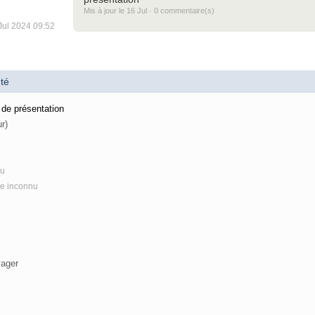
Mis à jour le 16 Jul · 0 commentaire(s)
 Jul 2024 09:52
té
 de présentation
ur)
nu
re inconnu
yager