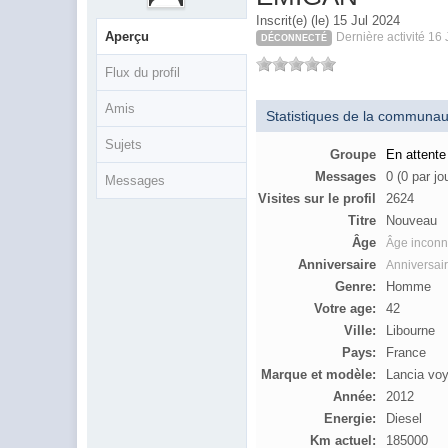
Inscrit(e) (le) 15 Jul 2024
Aperçu
Dernière activité 16
DÉCONNECTÉ
Flux du profil
Amis
Statistiques de la communau
Sujets
Groupe
En attente
Messages
0 (0 par jo
Messages
Visites sur le profil
2624
Titre
Nouveau
Âge
Âge incon
Anniversaire
Anniversai
Genre:
Homme
Votre age:
42
Ville:
Libourne
Pays:
France
Marque et modèle:
Lancia vo
Année:
2012
Energie:
Diesel
Km actuel:
185000