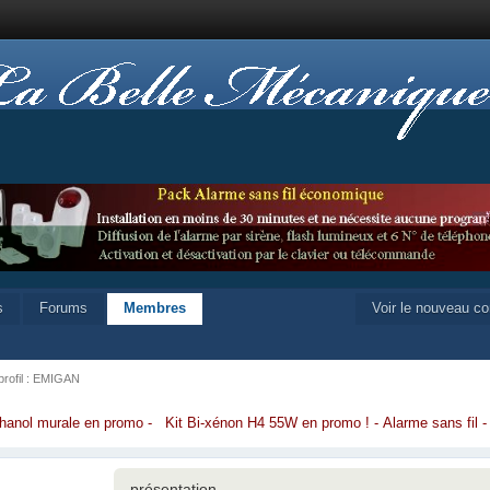
s
Forums
Membres
Voir le nouveau c
 profil : EMIGAN
hanol murale en promo
-
Kit Bi-xénon H4 55W en promo
!
-
Alarme sans fil
présentation