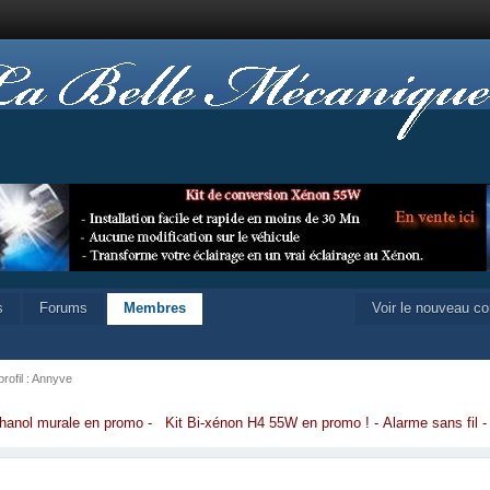
s
Forums
Membres
Voir le nouveau c
profil : Annyve
hanol murale en promo
-
Kit Bi-xénon H4 55W en promo
!
-
Alarme sans fil