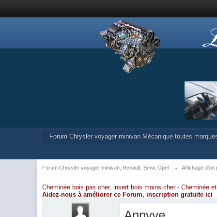
Forum Chrysler voyager minivan Mécanique toutes marque
Forum Chrysler voyager minivan, Renault, Bmw, Opel
→
Affichage d'un 
Cheminée bois pas cher, insert bois moins cher -
Cheminée et
Aidez-nous à améliorer ce Forum,
inscription gratuite ici
Annyve