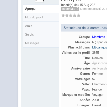
Inscrit(e) (le) 15 Aug 2021
Aperçu
Dernière activité 22
DÉCONNECTÉ
Flux du profil
Amis
Statistiques de la communau
Sujets
Groupe
Membres
Messages
6 (0 par jo
Messages
Plus actif dans
Mécaniqu
Visites sur le profil
3865
Titre
Nouveau
Âge
Âge incon
Anniversaire
Anniversai
Genre:
Femme
Votre age:
57
Ville:
Charmont 
Pays:
France
Marque et modèle:
Voyager
Année:
2008
Energie:
Diesel