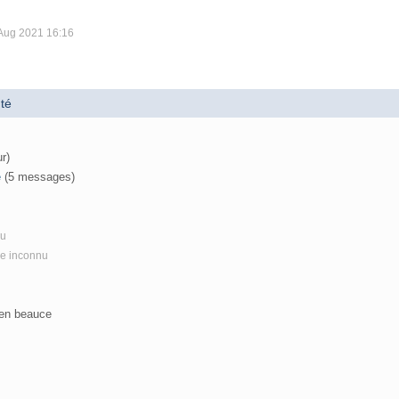
 Aug 2021 16:16
té
ur)
e
(5 messages)
nu
re inconnu
en beauce