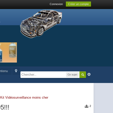
Connexion
Créer un compte
ontenu
Ce sujet
-
Kit Vidéosurveillance moins cher
5!!!
2