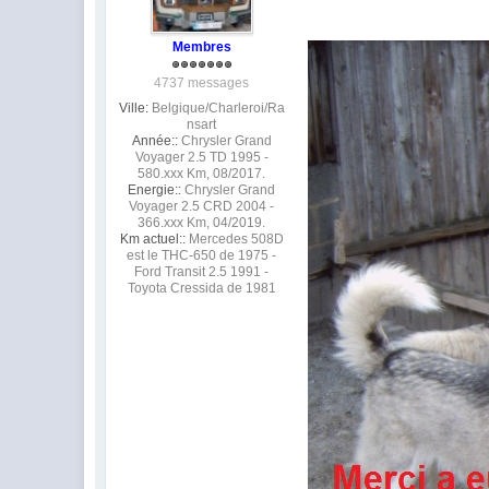
Membres
4737 messages
Ville:
Belgique/Charleroi/Ra
nsart
Année::
Chrysler Grand
Voyager 2.5 TD 1995 -
580.xxx Km, 08/2017.
Energie::
Chrysler Grand
Voyager 2.5 CRD 2004 -
366.xxx Km, 04/2019.
Km actuel::
Mercedes 508D
est le THC-650 de 1975 -
Ford Transit 2.5 1991 -
Toyota Cressida de 1981