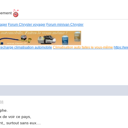
ssement
yager
Forum Chrysler voyager
Forum minivan Chrysler
echarge climatisation automobile
Climatisation auto faites le vous-même
https://w
H38
ophe.
x de voir ce pays,
t,, s
urtout sans eux....