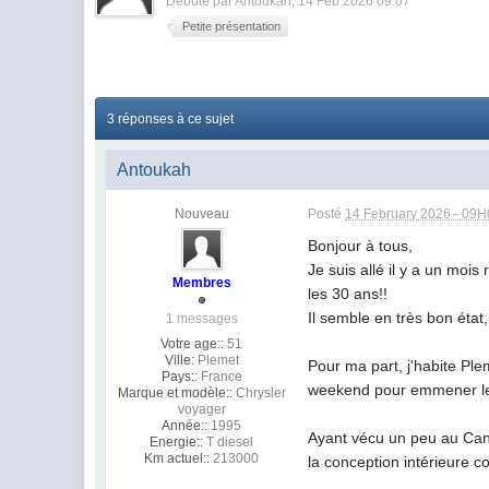
Débuté par
Antoukah
, 14 Feb 2026 09:07
Petite présentation
3 réponses à ce sujet
Antoukah
Nouveau
Posté
14 February 2026 - 09
Bonjour à tous,
Je suis allé il y a un moi
Membres
les 30 ans!!
Il semble en très bon état
1 messages
Votre age::
51
Ville:
Plemet
Pour ma part, j'habite Pl
Pays::
France
weekend pour emmener les 
Marque et modèle::
Chrysler
voyager
Année::
1995
Ayant vécu un peu au Canad
Energie::
T diesel
Km actuel::
213000
la conception intérieure c