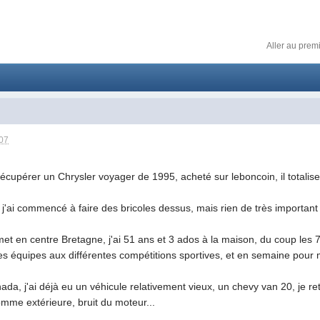
Aller au prem
H07
s récupérer un Chrysler voyager de 1995, acheté sur leboncoin, il tota
, j'ai commencé à faire des bricoles dessus, mais rien de très importan
emet en centre Bretagne, j'ai 51 ans et 3 ados à la maison, du coup les
équipes aux différentes compétitions sportives, et en semaine pour mo
a, j'ai déjà eu un véhicule relativement vieux, un chevy van 20, je ret
omme extérieure, bruit du moteur...