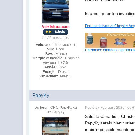
heureux pour ton investi
Forum minivan et Chrysler Vo
Administrateurs
5972 messages
Votre age::
Très vieux :-(
Ville:
Nord
Cheminée ethanol en promo
R
Pays::
France
Marque et modèle::
Chrysler
voyager TD 2.5
Année::
1994
Energie::
Dièsel
Km actuel::
399453
PapyKy
Du forum CNC-PapyKyKa
Posté
17 February 2026 - 09
de PapyKy
Salut le Canadien,
Christ
PapyKy serais bien curieu
mais impossible maintenan