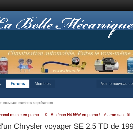
s
Forums
Membres
Voir le nouveau c
es nouveaux membres se présentent
hanol murale en promo
-
Kit Bi-xénon H4 55W en promo
!
-
Alarme sans fil
d'un Chrysler voyager SE 2.5 TD de 199