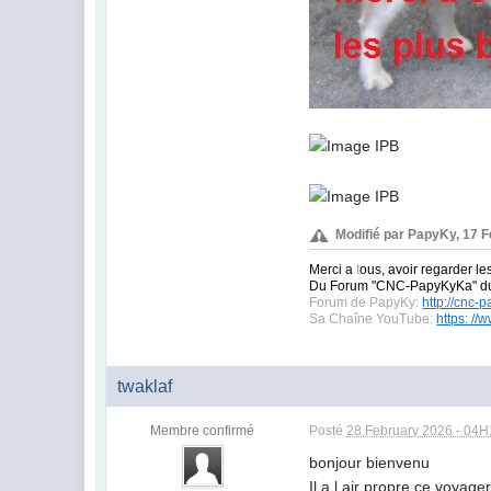
Modifié par PapyKy, 17 
Merci a
t
ous, avoir regarder le
Du Forum "CNC-PapyKyKa" 
Forum de PapyKy:
http://cnc-
Sa Chaîne YouTube:
https: /
twaklaf
Membre confirmé
Posté
28 February 2026 - 04
bonjour bienvenu
Il a l air propre ce voyage