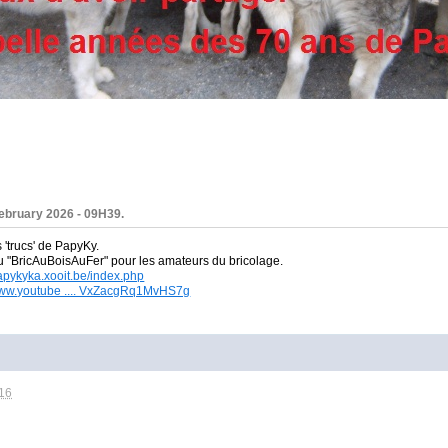
February 2026 - 09H39.
s 'trucs' de PapyKy.
du
"BricAuBoisAuFer" pour les amateurs du bricolage.
papykyka.xooit.be/index.php
/www.youtube .... VxZacgRq1MvHS7g
H16
r