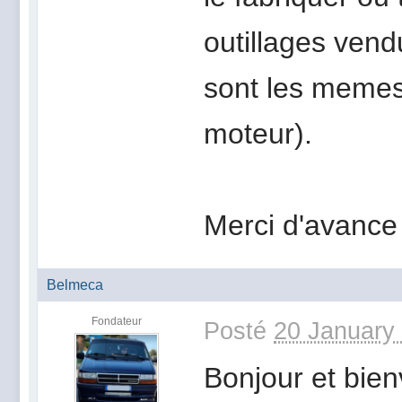
outillages vend
sont les meme
moteur).
Merci d'avance 
Belmeca
Fondateur
Posté
20 January
Bonjour et bie