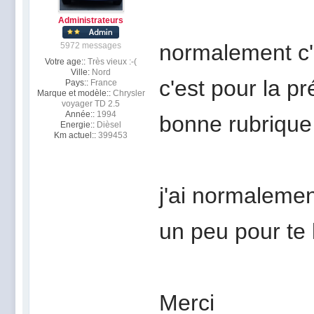
Administrateurs
normalement c'e
5972 messages
Votre age::
Très vieux :-(
Ville:
Nord
c'est pour la pr
Pays::
France
Marque et modèle::
Chrysler
voyager TD 2.5
Année::
1994
bonne rubrique
Energie::
Dièsel
Km actuel::
399453
j'ai normalement
un peu pour te 
Merci