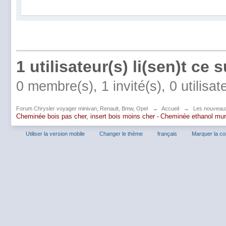
1 utilisateur(s) li(sen)t ce s
0 membre(s), 1 invité(s), 0 utilisa
Forum Chrysler voyager minivan, Renault, Bmw, Opel
→
Accueil
→
Les nouveau
Cheminée bois pas cher, insert bois moins cher -
Cheminée ethanol mu
Utiliser la version mobile
Changer le thème
français
Marquer la c