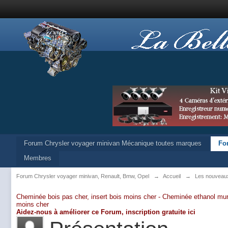
Forum Chrysler voyager minivan Mécanique toutes marques
Fo
Membres
Forum Chrysler voyager minivan, Renault, Bmw, Opel
→
Accueil
→
Les nouveau
Cheminée bois pas cher, insert bois moins cher -
Cheminée ethanol mur
moins cher
Aidez-nous à améliorer ce Forum,
inscription gratuite ici