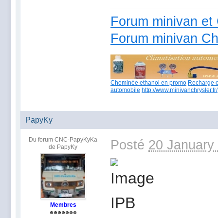
Forum minivan et 
Forum minivan Ch
Cheminée ethanol en promo
Recharge c
automobile
http://www.minivanchrysler.fr/
PapyKy
Du forum CNC-PapyKyKa
Posté
20 January
de PapyKy
Membres