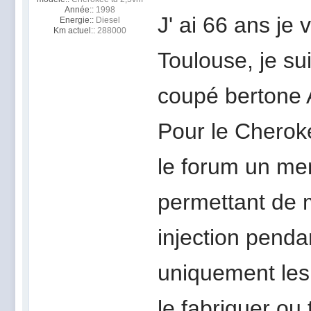
Année::
1998
J' ai 66 ans je
Energie::
Diesel
Km actuel::
288000
Toulouse, je s
coupé bertone 
Pour le Cherok
le forum un mem
permettant de 
injection pendan
uniquement les
le fabriquer ou