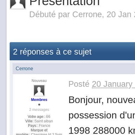
Présentation
Débuté par
Cerrone
, 20 Jan
2 réponses à ce sujet
Cerrone
Nouveau
Posté
20 January
Bonjour, nouvea
Membres
2 messages
possession d'u
Votre age::
66
Ville:
Saint alban
Pays::
France
1998 288000 k
Marque et
modèle::
Cherokee td 2,5vm