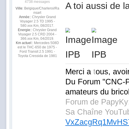
4738 messages
A toi aussi de 
Ville:
Belgique/Charleroi/Ra
nsart
Année::
Chrysler Grand
Voyager 2.5 TD 1995 -
580.xxx Km, 08/2017.
Energie::
Chrysler Grand
Voyager 2.5 CRD 2004 -
366.xxx Km, 04/2019.
Km actuel::
Mercedes 508D
est le THC-650 de 1975 -
Ford Transit 2.5 1991 -
Toyota Cressida de 1981
Merci a
t
ous, avoi
Du Forum "CNC-
amateurs du brico
Forum de PapyKy
Sa Chaîne YouTu
VxZacgRq1MvHS