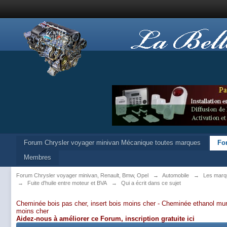
Forum Chrysler voyager minivan Mécanique toutes marques
Fo
Membres
Forum Chrysler voyager minivan, Renault, Bmw, Opel
→
Automobile
→
Les marq
→
Fuite d'huile entre moteur et BVA
→
Qui a écrit dans ce sujet
Cheminée bois pas cher, insert bois moins cher -
Cheminée ethanol mur
moins cher
Aidez-nous à améliorer ce Forum,
inscription gratuite ici