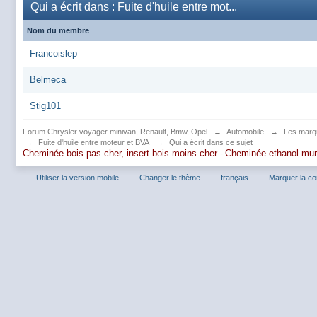
Qui a écrit dans : Fuite d'huile entre mot...
Nom du membre
Francoislep
Belmeca
Stig101
Forum Chrysler voyager minivan, Renault, Bmw, Opel
→
Automobile
→
Les marq
→
Fuite d'huile entre moteur et BVA
→
Qui a écrit dans ce sujet
Cheminée bois pas cher, insert bois moins cher -
Cheminée ethanol mu
Utiliser la version mobile
Changer le thème
français
Marquer la c