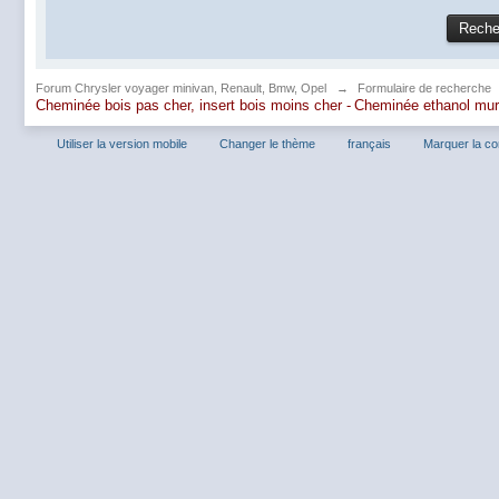
Forum Chrysler voyager minivan, Renault, Bmw, Opel
→
Formulaire de recherche
Cheminée bois pas cher, insert bois moins cher -
Cheminée ethanol mu
Utiliser la version mobile
Changer le thème
français
Marquer la c