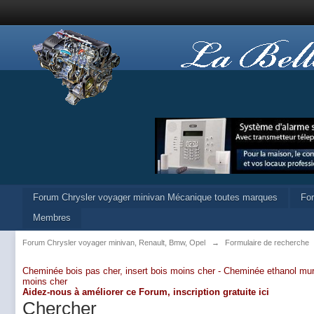
Forum Chrysler voyager minivan Mécanique toutes marques
Fo
Membres
Forum Chrysler voyager minivan, Renault, Bmw, Opel
→
Formulaire de recherche
Cheminée bois pas cher, insert bois moins cher -
Cheminée ethanol mur
moins cher
Aidez-nous à améliorer ce Forum,
inscription gratuite ici
Chercher