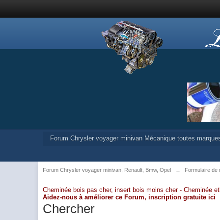
Forum Chrysler voyager minivan Mécanique toutes marque
Forum Chrysler voyager minivan, Renault, Bmw, Opel
→
Formulaire de
Cheminée bois pas cher, insert bois moins cher -
Cheminée et
Aidez-nous à améliorer ce Forum,
inscription gratuite ici
Chercher