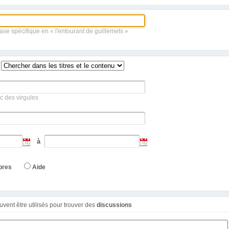
ase spécifique en « l'entourant de guillemets »
c des virgules
à
bres
Aide
Ces filtres additionnels peuvent être utilisés pour trouver des
discussions