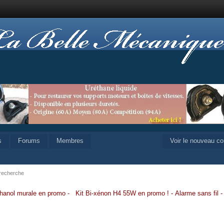
s
Forums
Membres
Voir le nouveau c
 recherche
hanol murale en promo
-
Kit Bi-xénon H4 55W en promo
!
-
Alarme sans fil