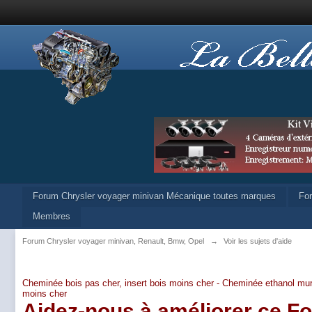
Forum Chrysler voyager minivan Mécanique toutes marques
Fo
Membres
Forum Chrysler voyager minivan, Renault, Bmw, Opel
→
Voir les sujets d'aide
Cheminée bois pas cher, insert bois moins cher -
Cheminée ethanol mur
moins cher
Aidez-nous à améliorer ce F