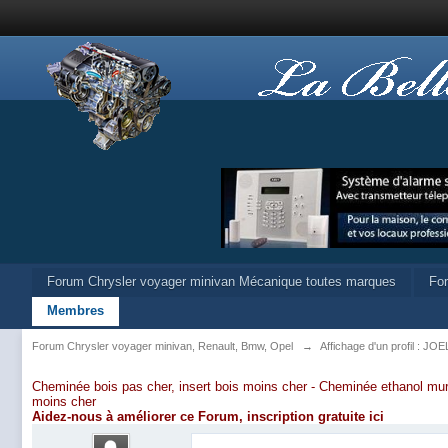
Forum Chrysler voyager minivan Mécanique toutes marques
Fo
Membres
Forum Chrysler voyager minivan, Renault, Bmw, Opel
→
Affichage d'un profil : 
Cheminée bois pas cher, insert bois moins cher -
Cheminée ethanol mur
moins cher
Aidez-nous à améliorer ce Forum,
inscription gratuite ici