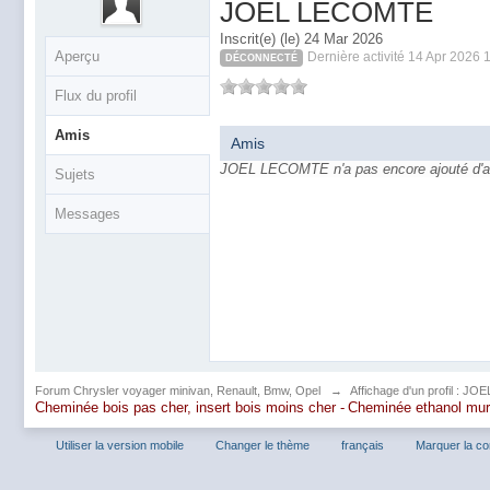
JOEL LECOMTE
Inscrit(e) (le) 24 Mar 2026
Aperçu
Dernière activité 14 Apr 2026 
DÉCONNECTÉ
Flux du profil
Amis
Amis
JOEL LECOMTE n'a pas encore ajouté d'a
Sujets
Messages
Forum Chrysler voyager minivan, Renault, Bmw, Opel
→
Affichage d'un profil : 
Cheminée bois pas cher, insert bois moins cher -
Cheminée ethanol mu
Utiliser la version mobile
Changer le thème
français
Marquer la c