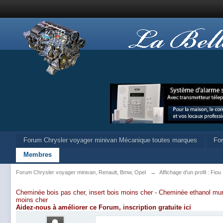
Forum Chrysler voyager minivan Mécanique toutes marques
Fo
Membres
Forum Chrysler voyager minivan, Renault, Bmw, Opel
→
Affichage d'un profil : Fiou
Cheminée bois pas cher, insert bois moins cher -
Cheminée ethanol mur
moins cher
Aidez-nous à améliorer ce Forum,
inscription gratuite ici