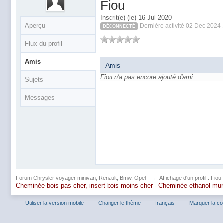
Fiou
Inscrit(e) (le) 16 Jul 2020
Aperçu
Dernière activité 02 Dec 2024
DÉCONNECTÉ
Flux du profil
Amis
Amis
Fiou n'a pas encore ajouté d'ami.
Sujets
Messages
Forum Chrysler voyager minivan, Renault, Bmw, Opel
→
Affichage d'un profil : Fiou
Cheminée bois pas cher, insert bois moins cher -
Cheminée ethanol mu
Utiliser la version mobile
Changer le thème
français
Marquer la c