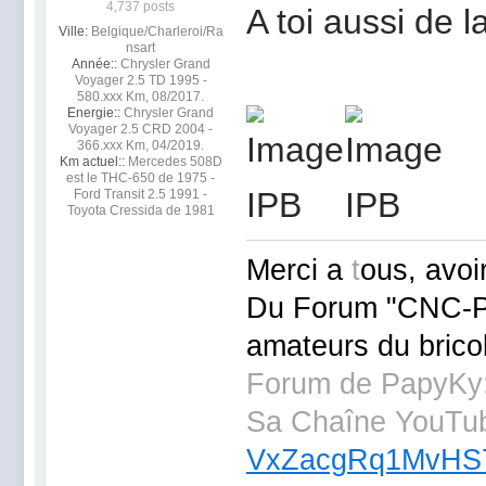
4,737 posts
A toi aussi de 
Ville:
Belgique/Charleroi/Ra
nsart
Année::
Chrysler Grand
Voyager 2.5 TD 1995 -
580.xxx Km, 08/2017.
Energie::
Chrysler Grand
Voyager 2.5 CRD 2004 -
366.xxx Km, 04/2019.
Km actuel::
Mercedes 508D
est le THC-650 de 1975 -
Ford Transit 2.5 1991 -
Toyota Cressida de 1981
Merci a
t
ous, avoi
Du Forum "CNC-
amateurs du brico
Forum de PapyKy
Sa Chaîne YouTu
VxZacgRq1MvHS