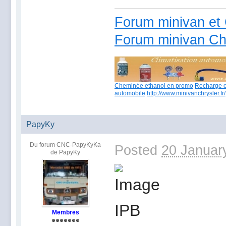
Forum minivan et 
Forum minivan Ch
Cheminée ethanol en promo
Recharge c
automobile
http://www.minivanchrysler.fr/
PapyKy
Du forum CNC-PapyKyKa
Posted
20 Januar
de PapyKy
Membres