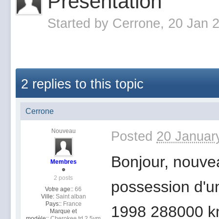
Présentation
Started by
Cerrone
, 20 Jan 
2 replies to this topic
Cerrone
Nouveau
Posted
20 Januar
Bonjour, nouvea
Membres
2 posts
possession d'u
Votre age::
66
Ville:
Saint alban
Pays::
France
1998 288000 k
Marque et
modèle::
Cherokee td 2,5vm