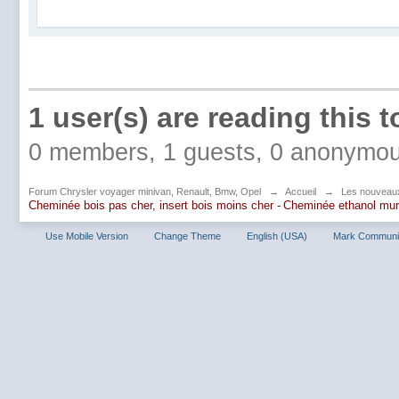
1 user(s) are reading this t
0 members, 1 guests, 0 anonymou
Forum Chrysler voyager minivan, Renault, Bmw, Opel
→
Accueil
→
Les nouveau
Cheminée bois pas cher, insert bois moins cher -
Cheminée ethanol mu
Use Mobile Version
Change Theme
English (USA)
Mark Communi