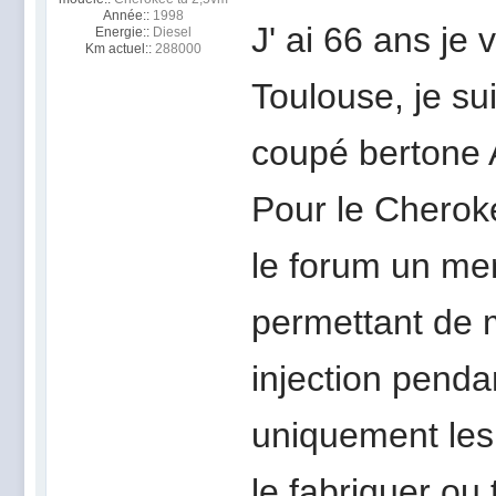
Année::
1998
J' ai 66 ans je
Energie::
Diesel
Km actuel::
288000
Toulouse, je s
coupé bertone 
Pour le Cherok
le forum un mem
permettant de 
injection pendan
uniquement les
le fabriquer ou