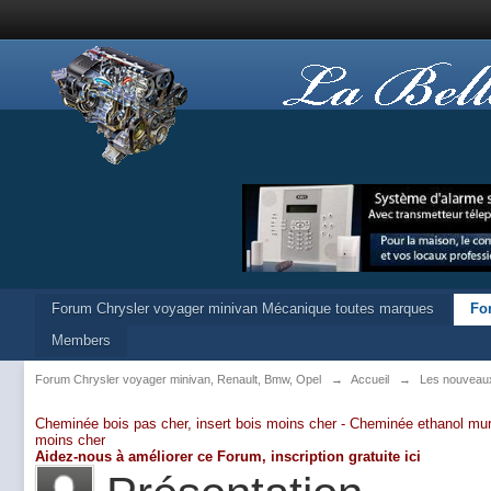
Forum Chrysler voyager minivan Mécanique toutes marques
Fo
Members
Forum Chrysler voyager minivan, Renault, Bmw, Opel
→
Accueil
→
Les nouveau
Cheminée bois pas cher, insert bois moins cher -
Cheminée ethanol mur
moins cher
Aidez-nous à améliorer ce Forum,
inscription gratuite ici