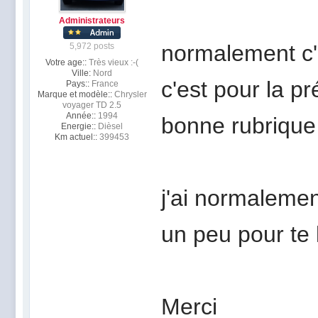
Administrateurs
normalement c'e
5,972 posts
Votre age::
Très vieux :-(
Ville:
Nord
c'est pour la pr
Pays::
France
Marque et modèle::
Chrysler
voyager TD 2.5
Année::
1994
bonne rubrique
Energie::
Dièsel
Km actuel::
399453
j'ai normalement
un peu pour te 
Merci