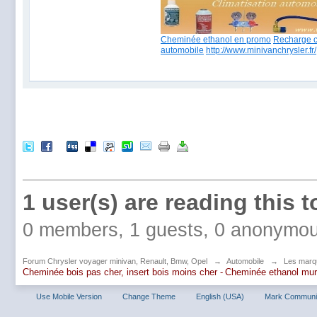
Cheminée ethanol en promo
Recharge c
automobile
http://www.minivanchrysler.fr/
1 user(s) are reading this t
0 members, 1 guests, 0 anonymou
Forum Chrysler voyager minivan, Renault, Bmw, Opel
→
Automobile
→
Les marq
Cheminée bois pas cher, insert bois moins cher -
Cheminée ethanol mu
Use Mobile Version
Change Theme
English (USA)
Mark Communi