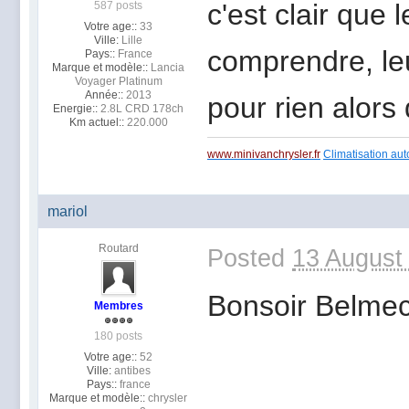
c'est clair que 
587 posts
Votre age::
33
Ville:
Lille
comprendre, le
Pays::
France
Marque et modèle::
Lancia
Voyager Platinum
Année::
2013
pour rien alors 
Energie::
2.8L CRD 178ch
Km actuel::
220.000
www.minivanchrysler.fr
Climatisation aut
mariol
Routard
Posted
13 August
Bonsoir Belme
Membres
180 posts
Votre age::
52
Ville:
antibes
Pays::
france
Marque et modèle::
chrysler