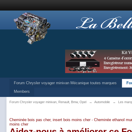
Forum Chrysler voyager minivan Mécanique toutes marques
Fo
Members
Forum Chrysler voyager minivan, Renault, Bmw, Opel
→
Automobile
→
Les marq
Cheminée bois pas cher, insert bois moins cher -
Cheminée ethanol mur
moins cher
Aidez-nous à améliorer ce F