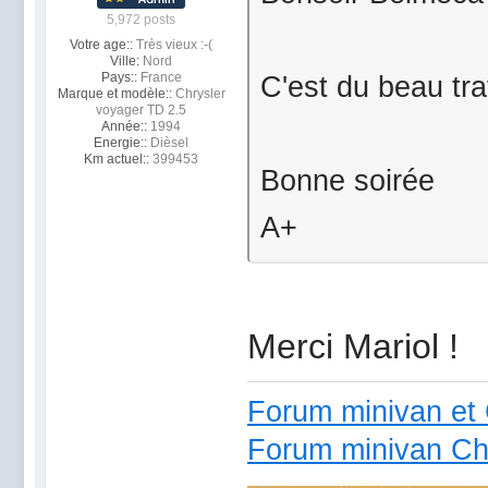
5,972 posts
Votre age::
Très vieux :-(
Ville:
Nord
Pays::
France
C'est du beau tra
Marque et modèle::
Chrysler
voyager TD 2.5
Année::
1994
Energie::
Dièsel
Km actuel::
399453
Bonne soirée
A+
Merci Mariol !
Forum minivan et 
Forum minivan Ch