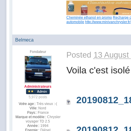
Cheminée ethanol en promo
Recharge c
automobile
http://www.minivanchrysler.fr/
Belmeca
Fondateur
Posted
13 August
Voila c'est isolé
Administrateurs
20190812_1
5,972 posts
Votre age::
Très vieux :-(
Ville:
Nord
Pays::
France
Marque et modèle::
Chrysler
voyager TD 2.5
Année::
1994
20190812_1
Energie::
Dièsel