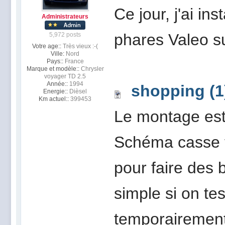
Ce jour, j'ai in
Administrateurs
phares Valeo s
5,972 posts
Votre age::
Très vieux :-(
Ville:
Nord
Pays::
France
Marque et modèle::
Chrysler
voyager TD 2.5
Année::
1994
shopping (1
Energie::
Dièsel
Km actuel::
399453
Le montage est 
Schéma casse tê
pour faire des 
simple si on te
temporairement 