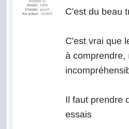
voyager s2
Année::
1994
C'est du beau t
Energie::
gasoil
Km actuel::
192800
C'est vrai que 
à comprendre,
incompréhensi
Il faut prendre 
essais