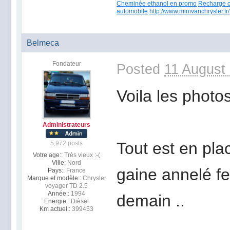
Cheminée ethanol en promo
Recharge c
automobile
http://www.minivanchrysler.fr/
Belmeca
Fondateur
Posted
11 August
Voila les photo
Administrateurs
Tout est en plac
5,972 posts
Votre age::
Très vieux :-(
Ville:
Nord
gaine annelé fe
Pays::
France
Marque et modèle::
Chrysler
voyager TD 2.5
Année::
1994
demain ..
Energie::
Dièsel
Km actuel::
399453