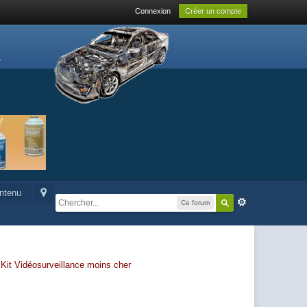
Connexion
Créer un compte
ontenu
Ce forum
-
Kit Vidéosurveillance moins cher