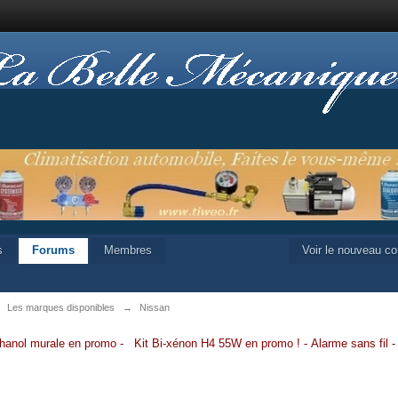
s
Forums
Membres
Voir le nouveau c
→
Les marques disponibles
→
Nissan
hanol murale en promo
-
Kit Bi-xénon H4 55W en promo
!
-
Alarme sans fil