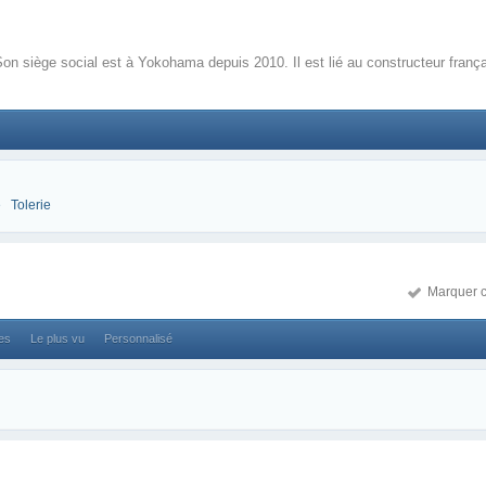
n siège social est à Yokohama depuis 2010. Il est lié au constructeur françai
é
Tolerie
Marquer c
ses
Le plus vu
Personnalisé