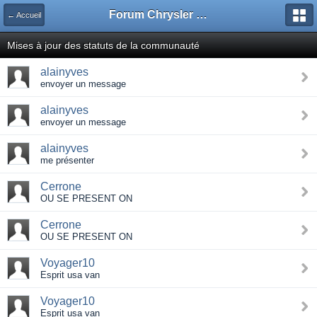
Forum Chrysler voyager minivan, Renault, Bmw, Opel
← Accueil
Mises à jour des statuts de la communauté
alainyves
envoyer un message
alainyves
envoyer un message
alainyves
me présenter
Cerrone
OU SE PRESENT ON
Cerrone
OU SE PRESENT ON
Voyager10
Esprit usa van
Voyager10
Esprit usa van