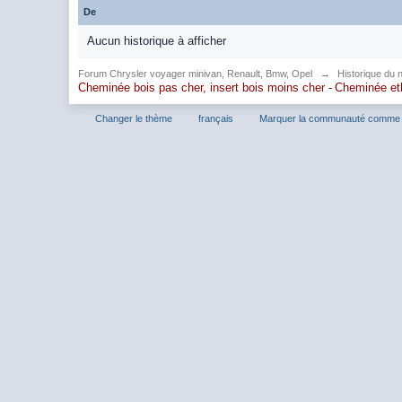
De
Aucun historique à afficher
Forum Chrysler voyager minivan, Renault, Bmw, Opel
→
Historique du 
Cheminée bois pas cher, insert bois moins cher -
Cheminée et
Changer le thème
français
Marquer la communauté comme 