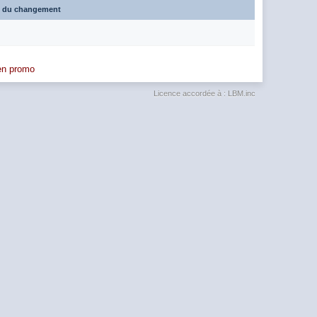
e du changement
 en promo
Licence accordée à : LBM.inc