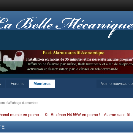
s
Forums
Membres
Voir le nouveau c
 nom d'affichage du membre
hanol murale en promo
-
Kit Bi-xénon H4 55W en promo
!
-
Alarme sans fil
MTE