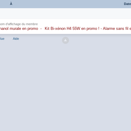
À
Dat
nom d'affichage du membre
hanol murale en promo
-
Kit Bi-xénon H4 55W en promo
!
-
Alarme sans fil
lue
Aide