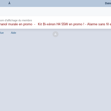
À
Dat
nom d'affichage du membre
hanol murale en promo
-
Kit Bi-xénon H4 55W en promo
!
-
Alarme sans fil
lue
Aide