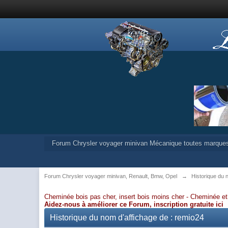
Forum Chrysler voyager minivan Mécanique toutes marque
Forum Chrysler voyager minivan, Renault, Bmw, Opel
→
Historique du
Cheminée bois pas cher, insert bois moins cher -
Cheminée et
Aidez-nous à améliorer ce Forum,
inscription gratuite ici
Historique du nom d'affichage de : remio24