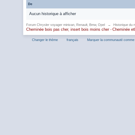
De
Aucun historique à afficher
Forum Chrysler voyager minivan, Renault, Bmw, Opel
→
Historique du 
Cheminée bois pas cher, insert bois moins cher -
Cheminée et
Changer le thème
français
Marquer la communauté comme 