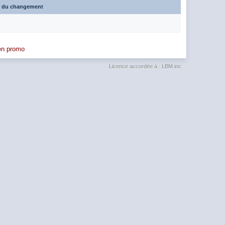
e du changement
 en promo
Licence accordée à : LBM.inc