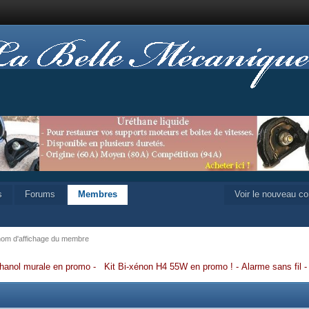
s
Forums
Membres
Voir le nouveau c
 nom d'affichage du membre
hanol murale en promo
-
Kit Bi-xénon H4 55W en promo
!
-
Alarme sans fil