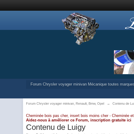
Forum Chrysler voyager minivan Mécanique toutes marque
Forum Chrysler voyager minivan, Renault, Bmw, Opel
→
Contenu de Lu
Cheminée bois pas cher, insert bois moins cher -
Cheminée et
Aidez-nous à améliorer ce Forum,
inscription gratuite ici
Contenu de Luigy