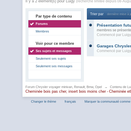
Il y a 2 élément(s) pour Luigy
(recherche limitée depuis 08-Augu
Trier par
dernière mise à j
Par type de contenu
Forums
Présentation fut
membres se présente
Membres
Commencé par
Luigy
Voir pour ce membre
Garages Chrysle
Commencé par
Luigy
Ses sujets et messages
Seulement ses sujets
Seulement ses messages
Forum Chrysler voyager minivan, Renault, Bmw, Opel
→
Contenu de Lu
Cheminée bois pas cher, insert bois moins cher -
Cheminée et
Changer le thème
français
Marquer la communauté comme 