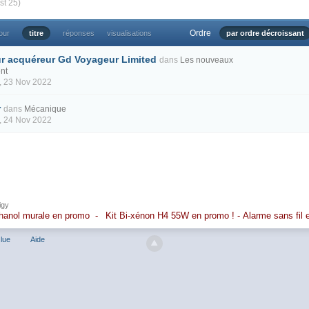
st 25)
Ordre
our
titre
réponses
visualisations
par ordre décroissant
ur acquéreur Gd Voyageur Limited
dans
Les nouveaux
nt
, 23 Nov 2022
r
dans
Mécanique
, 24 Nov 2022
igy
hanol murale en promo
-
Kit Bi-xénon H4 55W en promo
!
-
Alarme sans fil
lue
Aide