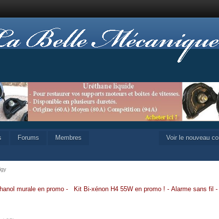
s
Forums
Membres
Voir le nouveau c
igy
hanol murale en promo
-
Kit Bi-xénon H4 55W en promo
!
-
Alarme sans fil