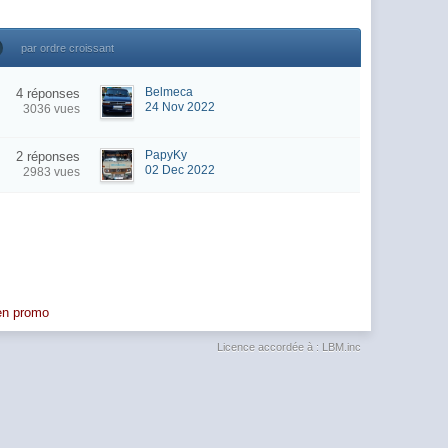
par ordre croissant
Belmeca
4 réponses
24 Nov 2022
3036 vues
PapyKy
2 réponses
02 Dec 2022
2983 vues
 en promo
Licence accordée à : LBM.inc