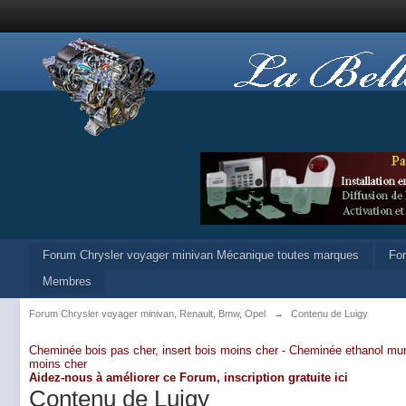
Forum Chrysler voyager minivan Mécanique toutes marques
Fo
Membres
Forum Chrysler voyager minivan, Renault, Bmw, Opel
→
Contenu de Luigy
Cheminée bois pas cher, insert bois moins cher -
Cheminée ethanol mur
moins cher
Aidez-nous à améliorer ce Forum,
inscription gratuite ici
Contenu de Luigy