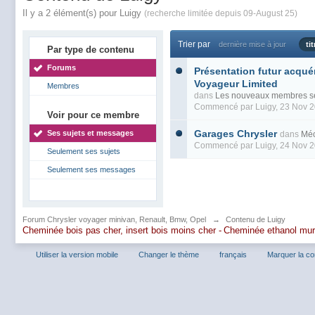
Il y a 2 élément(s) pour Luigy
(recherche limitée depuis 09-August 25)
Trier par
dernière mise à jour
tit
Par type de contenu
Forums
Présentation futur acqué
Voyageur Limited
Membres
dans
Les nouveaux membres se
Commencé par
Luigy
, 23 Nov 
Voir pour ce membre
Garages Chrysler
Ses sujets et messages
dans
Mé
Commencé par
Luigy
, 24 Nov 
Seulement ses sujets
Seulement ses messages
Forum Chrysler voyager minivan, Renault, Bmw, Opel
→
Contenu de Luigy
Cheminée bois pas cher, insert bois moins cher -
Cheminée ethanol mu
Utiliser la version mobile
Changer le thème
français
Marquer la c