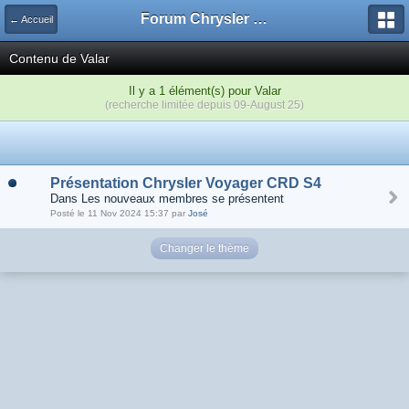
Forum Chrysler voyager minivan, Renault, Bmw, Opel
← Accueil
Contenu de Valar
Il y a 1 élément(s) pour Valar
(recherche limitée depuis 09-August 25)
Présentation Chrysler Voyager CRD S4
Dans Les nouveaux membres se présentent
Posté le 11 Nov 2024 15:37 par
José
Changer le thème