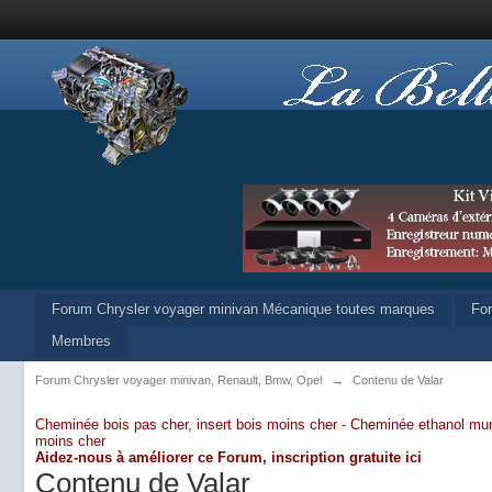
Forum Chrysler voyager minivan Mécanique toutes marques
Fo
Membres
Forum Chrysler voyager minivan, Renault, Bmw, Opel
→
Contenu de Valar
Cheminée bois pas cher, insert bois moins cher -
Cheminée ethanol mur
moins cher
Aidez-nous à améliorer ce Forum,
inscription gratuite ici
Contenu de Valar