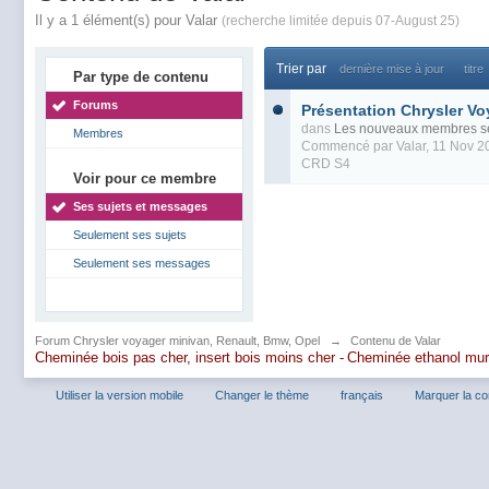
Il y a 1 élément(s) pour Valar
(recherche limitée depuis 07-August 25)
Trier par
dernière mise à jour
titre
Par type de contenu
Forums
Présentation Chrysler V
dans
Les nouveaux membres se
Membres
Commencé par
Valar
, 11 Nov 
CRD S4
Voir pour ce membre
Ses sujets et messages
Seulement ses sujets
Seulement ses messages
Forum Chrysler voyager minivan, Renault, Bmw, Opel
→
Contenu de Valar
Cheminée bois pas cher, insert bois moins cher -
Cheminée ethanol mu
Utiliser la version mobile
Changer le thème
français
Marquer la c