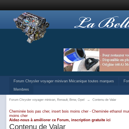
Forum Chrysler voyager minivan Mécanique toutes marques
Fo
Membres
Forum Chrysler voyager minivan, Renault, Bmw, Opel
→
Contenu de Valar
Cheminée bois pas cher, insert bois moins cher -
Cheminée ethanol mur
moins cher
Aidez-nous à améliorer ce Forum,
inscription gratuite ici
Contenu de Valar