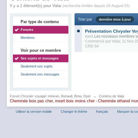
Il y a 1 élément(s) pour Valar
(recherche limitée depuis 10-August 25)
Trier par
dernière mise à jour
Par type de contenu
Forums
Présentation Chrysler V
dans
Les nouveaux membres se
Membres
Commencé par
Valar
, 11 Nov 
CRD S4
Voir pour ce membre
Ses sujets et messages
Seulement ses sujets
Seulement ses messages
Forum Chrysler voyager minivan, Renault, Bmw, Opel
→
Contenu de Valar
Cheminée bois pas cher, insert bois moins cher -
Cheminée ethanol mu
Utiliser la version mobile
Changer le thème
français
Marquer la c