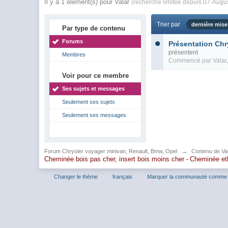
Il y a 1 élément(s) pour Valar
(recherche limitée depuis 07-Augu
Trier par
dernière mise
Par type de contenu
Forums
Présentation Chr
présentent
Membres
Commencé par
Valar
Voir pour ce membre
Ses sujets et messages
Seulement ses sujets
Seulement ses messages
Forum Chrysler voyager minivan, Renault, Bmw, Opel
→
Contenu de Va
Cheminée bois pas cher, insert bois moins cher -
Cheminée et
Changer le thème
français
Marquer la communauté comme 