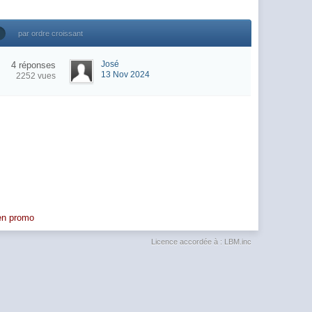
par ordre croissant
José
4 réponses
13 Nov 2024
2252 vues
 en promo
Licence accordée à : LBM.inc