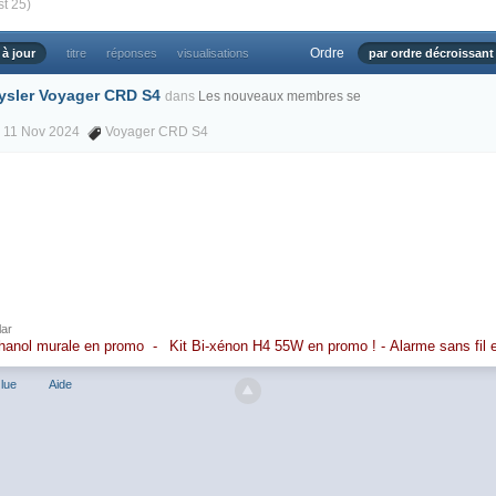
st 25)
Ordre
 à jour
titre
réponses
visualisations
par ordre décroissant
ysler Voyager CRD S4
dans
Les nouveaux membres se
, 11 Nov 2024
Voyager CRD S4
lar
hanol murale en promo
-
Kit Bi-xénon H4 55W en promo
!
-
Alarme sans fil
lue
Aide