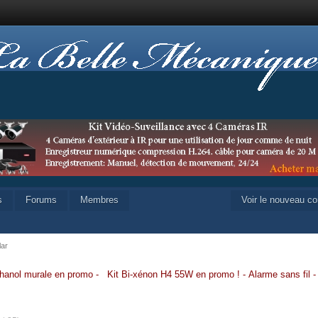
s
Forums
Membres
Voir le nouveau c
lar
hanol murale en promo
-
Kit Bi-xénon H4 55W en promo
!
-
Alarme sans fil