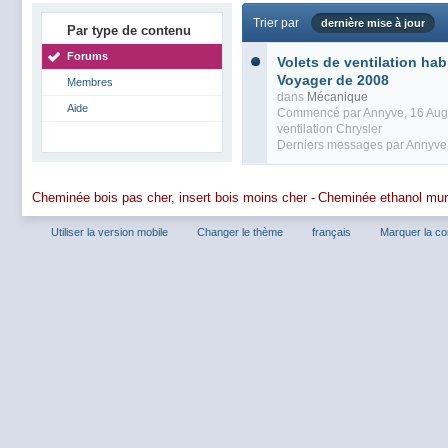
Trier par
dernière mise à jour
Par type de contenu
Forums
Volets de ventilation hab
Voyager de 2008
Membres
dans
Mécanique
Aide
Commencé par
Annyve
, 16 Au
ventilation Chrysler
Derniers messages par
Annyve
Cheminée bois pas cher, insert bois moins cher -
Cheminée ethanol mu
Utiliser la version mobile
Changer le thème
français
Marquer la c