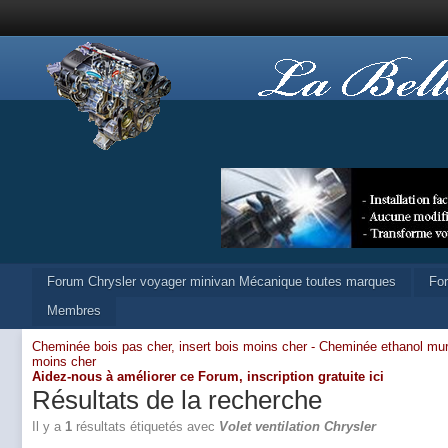
Forum Chrysler voyager minivan Mécanique toutes marques
Fo
Membres
Cheminée bois pas cher, insert bois moins cher -
Cheminée ethanol mur
moins cher
Aidez-nous à améliorer ce Forum,
inscription gratuite ici
Résultats de la recherche
Il y a
1
résultats étiquetés avec
Volet ventilation Chrysler