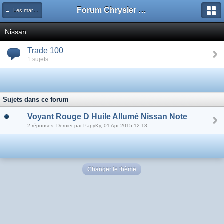
Forum Chrysler voyager minivan, Renault, Bmw, Opel
← Les marques disponibles
Nissan
Trade 100
1 sujets
Sujets dans ce forum
Voyant Rouge D Huile Allumé Nissan Note
2 réponses: Dernier par PapyKy, 01 Apr 2015 12:13
Changer le thème